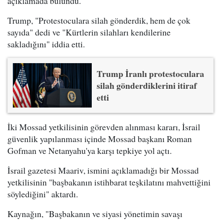
açıklamada bulundu.
Trump, "Protestoculara silah gönderdik, hem de çok
sayıda" dedi ve "Kürtlerin silahları kendilerine
sakladığını" iddia etti.
Trump İranlı protestoculara
silah gönderdiklerini itiraf
etti
İki Mossad yetkilisinin görevden alınması kararı, İsrail
güvenlik yapılanması içinde Mossad başkanı Roman
Gofman ve Netanyahu'ya karşı tepkiye yol açtı.
İsrail gazetesi Maariv, ismini açıklamadığı bir Mossad
yetkilisinin "başbakanın istihbarat teşkilatını mahvettiğini
söylediğini" aktardı.
Kaynağın, "Başbakanın ve siyasi yönetimin savaşı