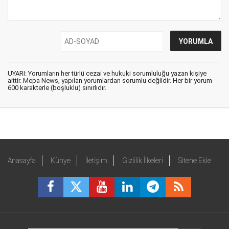
UYARI: Yorumların her türlü cezai ve hukuki sorumluluğu yazan kişiye
aittir. Mepa News, yapılan yorumlardan sorumlu değildir. Her bir yorum
600 karakterle (boşluklu) sınırlıdır.
Anasayfa
Künye
İletişim
Gizlilik İlkeleri
Sitene Ekle