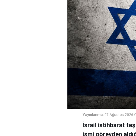
Yayınlanma:
07 Ağustos 2026 
İsrail istihbarat te
ismi görevden aldığı 