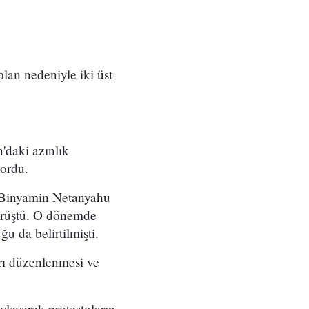
 plan nedeniyle iki üst
'daki azınlık
yordu.
ı Binyamin Netanyahu
örüştü. O dönemde
u da belirtilmişti.
arı düzenlenmesi ve
yleyerek protestoların