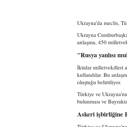
Ukrayna'da meclis, Türk
Ukrayna Cumhurbaşkanı
anlaşma, 450 milletve
"Rusya yanlısı muh
İktidar milletvekilleri
kullandılar. Bu anlaşm
oluştuğu belirtiliyor.
Türkiye ve Ukrayna'nın
bulunması ve Bayrakta
Askeri işbirliğine 
Türkiye ve Ukrayna'nın