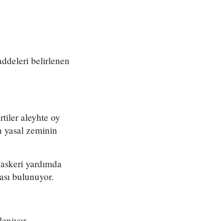
deleri belirlenen
rtiler aleyhte oy
n yasal zeminin
 askeri yardımda
ası bulunuyor.
leniyor.