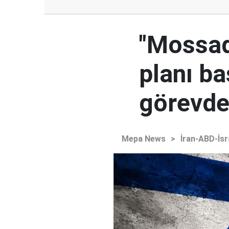
"Mossad'
planı ba
görevden
Mepa News
>
İran-ABD-İsr