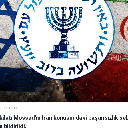
Cuma 17:17
şkilatı Mossad'ın İran konusundaki başarısızlık se
bildirildi.