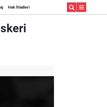
aj
Hak İhlalleri
askeri