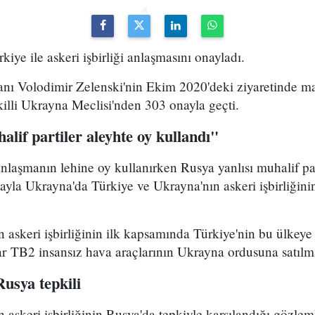
iye ile askeri işbirliği anlaşmasını onayladı.
 Volodimir Zelenski'nin Ekim 2020'deki ziyaretinde mad
killi Ukrayna Meclisi'nden 303 onayla geçti.
alif partiler aleyhte oy kullandı"
 anlaşmanın lehine oy kullanırken Rusya yanlısı muhalif pa
ayla Ukrayna'da Türkiye ve Ukrayna'nın askeri işbirliğini
 askeri işbirliğinin ilk kapsamında Türkiye'nin bu ülkeye
r TB2 insansız hava araçlarının Ukrayna ordusuna satılm
Rusya tepkili
 askeri işbirliğinin Rusya'da tepkiyle karşılandığı gözlem