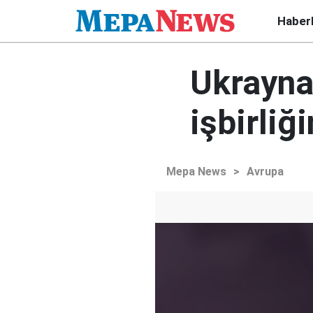
Haber
Ukrayna 
işbirliğ
Mepa News
>
Avrupa