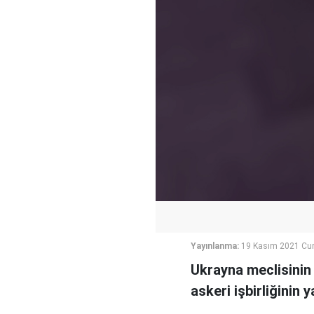
Yayınlanma:
19 Kasım 2021 Cu
Ukrayna meclisinin 
askeri işbirliğinin 