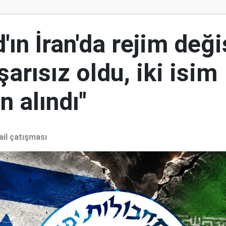
ın İran'da rejim deği
şarısız oldu, iki isim
 alındı"
ail çatışması