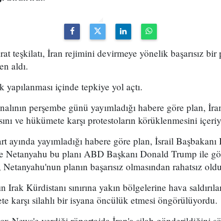
arat teşkilatı, İran rejimini devirmeye yönelik başarısız bir
en aldı.
k yapılanması içinde tepkiye yol açtı.
analının perşembe günü yayımladığı habere göre plan, İran
sını ve hükümete karşı protestoların körüklenmesini içeri
t ayında yayımladığı habere göre plan, İsrail Başbakan
 ve Netanyahu bu planı ABD Başkanı Donald Trump ile g
 Netanyahu'nun planın başarısız olmasından rahatsız olduğ
n Irak Kürdistanı sınırına yakın bölgelerine hava saldırıl
e karşı silahlı bir isyana öncülük etmesi öngörülüyordu.
x News'e verdiği röportajda İran'a silah gönderildiğini sö