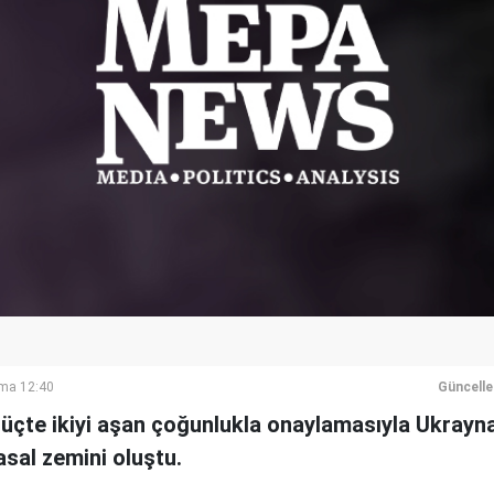
ma 12:40
Güncell
üçte ikiyi aşan çoğunlukla onaylamasıyla Ukrayna
yasal zemini oluştu.