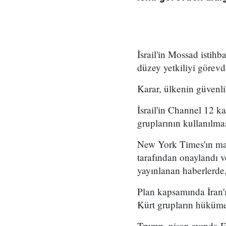
İsrail'in Mossad istihb
düzey yetkiliyi görevd
Karar, ülkenin güvenli
İsrail'in Channel 12 k
gruplarının kullanılma
New York Times'ın mar
tarafından onaylandı
yayınlanan haberlerde,
Plan kapsamında İran'ı
Kürt grupların hükümet
Trump, nisan ayında Fo