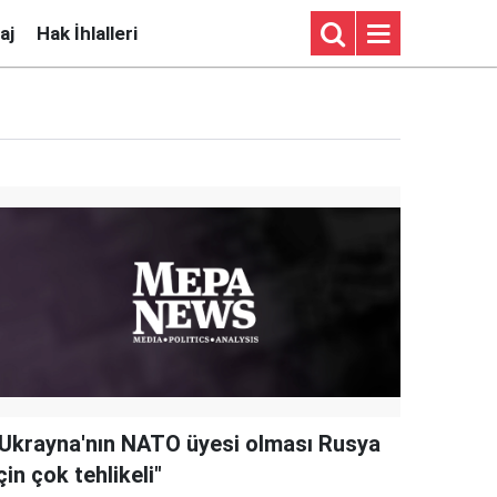
aj
Hak İhlalleri
"Ukrayna'nın NATO üyesi olması Rusya
çin çok tehlikeli"