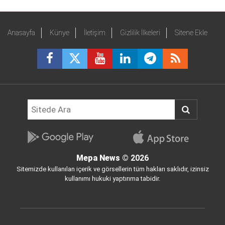
Anasayfa
Künye
İletişim
Gizlilik İlkeleri
Sitene Ekle
Mepa News
© 2026
Sitemizde kullanılan içerik ve görsellerin tüm hakları saklıdır, izinsiz
kullanımı hukuki yaptırıma tabidir.