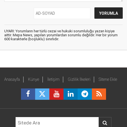
UYARI: Yorumların her türlü cezai ve hukuki sorumluluğu yazan kişiye
aittir. Mepa News, yapılan yorumlardan sorumlu değildir. Her bir yorum
600 karakterle (boşluklu) sınırlıdır.
Anasayfa
Künye
İletişim
Gizlilik İlkeleri
Sitene Ekle