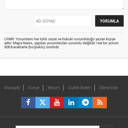
UYARI: Yorumların her türlü cezai ve hukuki sorumluluğu yazan kişiye
aittir. Mepa News, yapılan yorumlardan sorumlu değildir. Her bir yorum
600 karakterle (boşluklu) sınırlıdır.
Anasayfa
Künye
İletişim
Gizlilik İlkeleri
Sitene Ekle