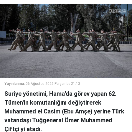
Yayınlanma:
06 Ağustos 2026 Perşembe 21:13
Suriye yönetimi, Hama'da görev yapan 62.
Tümen'in komutanlığını değiştirerek
Muhammed el Casim (Ebu Amşe) yerine Türk
vatandaşı Tuğgeneral Ömer Muhammed
Çiftçi'yi atadı.