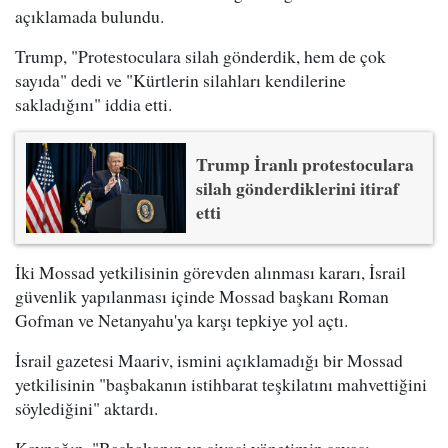
açıklamada bulundu.
Trump, "Protestoculara silah gönderdik, hem de çok
sayıda" dedi ve "Kürtlerin silahları kendilerine
sakladığını" iddia etti.
Trump İranlı protestoculara
silah gönderdiklerini itiraf
etti
İki Mossad yetkilisinin görevden alınması kararı, İsrail
güvenlik yapılanması içinde Mossad başkanı Roman
Gofman ve Netanyahu'ya karşı tepkiye yol açtı.
İsrail gazetesi Maariv, ismini açıklamadığı bir Mossad
yetkilisinin "başbakanın istihbarat teşkilatını mahvettiğini
söylediğini" aktardı.
Kaynağın, "Başbakanın ve siyasi yönetimin savaşı