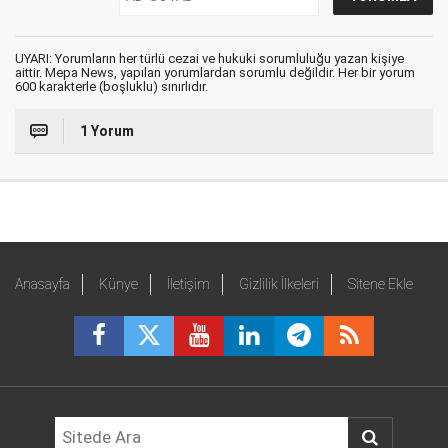
UYARI: Yorumların her türlü cezai ve hukuki sorumluluğu yazan kişiye
aittir. Mepa News, yapılan yorumlardan sorumlu değildir. Her bir yorum
600 karakterle (boşluklu) sınırlıdır.
1 Yorum
Anasayfa
Künye
İletişim
Gizlilik İlkeleri
Sitene Ekle