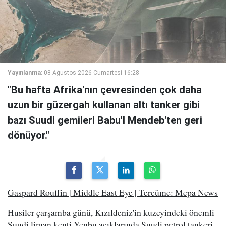
Yayınlanma:
08 Ağustos 2026 Cumartesi 16:28
"Bu hafta Afrika'nın çevresinden çok daha
uzun bir güzergah kullanan altı tanker gibi
bazı Suudi gemileri Babu'l Mendeb'ten geri
dönüyor."
Gaspard Rouffin | Middle East Eye | Tercüme: Mepa News
Husiler çarşamba günü, Kızıldeniz'in kuzeyindeki önemli
Suudi liman kenti Yenbu açıklarında Suudi petrol tankeri