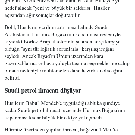
grubun "Kızıldeniz'deki can damarı" olan Hudeyde'yi
hedef alacak "yeni ve büyük bir saldırısı" Husiler
açısından ağır sonuçlar doğurabilir.
Bohl, Husilerin gerilimi artırması halinde Suudi
Arabistan'ın Hürmüz Boğazı'nın kapanması nedeniyle
kıyıdaki Körfez Arap ülkelerinin şu anda karşı karşıya
olduğu "aynı tür lojistik sorunlarla" karşılaşacağını
söyledi. Ancak Riyad'ın Ürdün üzerinden kara
güzergahlarına ve hava yoluyla taşıma seçeneklerine sahip
olması nedeniyle muhtemelen daha hazırlıklı olacağını
belirtti.
Suudi petrol ihracatı düşüyor
Husilerin Babu'l Mendeb'e uyguladığı abluka şimdiye
kadar Suudi petrol ihracatı üzerinde Hürmüz Boğazı'nın
kapanması kadar büyük bir etkiye yol açmadı.
Hürmüz üzerinden yapılan ihracat, boğazın 4 Mart'ta