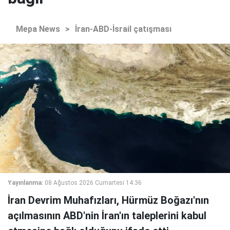
Mepa News
>
İran-ABD-İsrail çatışması
Yayınlanma:
08 Ağustos 2026 Cumartesi 14:36
İran Devrim Muhafızları, Hürmüz Boğazı'nın
açılmasının ABD'nin İran'ın taleplerini kabul