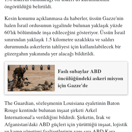
öngörüldüğü belirtildi.
Kesin konumu açıklanmasa da haberler, üssün Gazze'nin
halen İsrail ordusunun işgalinde bulunan yaklaşık yüzde
60'lık bölümünde inşa edileceğini gösteriyor. Üssün İsrail
sınırından yaklaşık 1.5 kilometre uzaklıkta ve saldırı
durumunda askerlerin tahliyesi için kullanılabilecek bir
güzergahın yakınında yer alacağı bildirildi.
Faslı subaylar ABD
öncülüğündeki askeri misyon
için Gazze'de
The Guardian, sözleşmenin Louisiana eyaletinin Baton
Rouge kentinde bulunan inşaat şirketi Arkel
International'a verildiğini bildirdi. Şirketin, Irak ve
Afganistan'daki ABD güçleri için yürüttüğü inşaat, lojistik
ve kamp yönetimi faaliyetlerinin yanı sıra ABD Kara