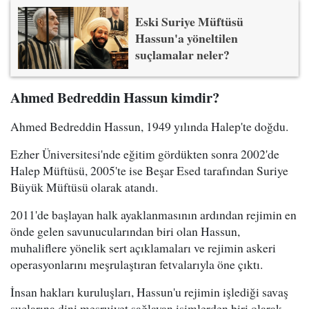
Eski Suriye Müftüsü
Hassun'a yöneltilen
suçlamalar neler?
Ahmed Bedreddin Hassun kimdir?
Ahmed Bedreddin Hassun, 1949 yılında Halep'te doğdu.
Ezher Üniversitesi'nde eğitim gördükten sonra 2002'de
Halep Müftüsü, 2005'te ise Beşar Esed tarafından Suriye
Büyük Müftüsü olarak atandı.
2011'de başlayan halk ayaklanmasının ardından rejimin en
önde gelen savunucularından biri olan Hassun,
muhaliflere yönelik sert açıklamaları ve rejimin askeri
operasyonlarını meşrulaştıran fetvalarıyla öne çıktı.
İnsan hakları kuruluşları, Hassun'u rejimin işlediği savaş
suçlarına dini meşruiyet sağlayan isimlerden biri olarak