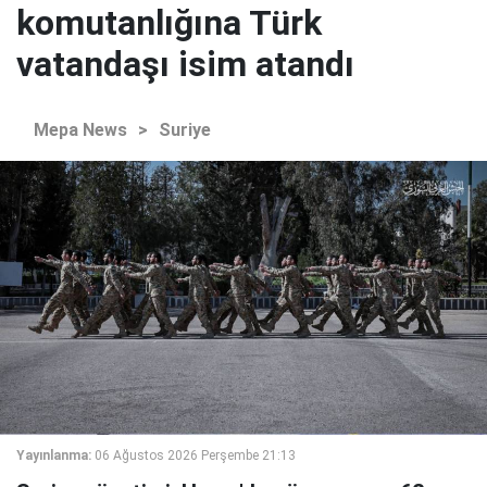
komutanlığına Türk
vatandaşı isim atandı
Mepa News
>
Suriye
Yayınlanma:
06 Ağustos 2026 Perşembe 21:13