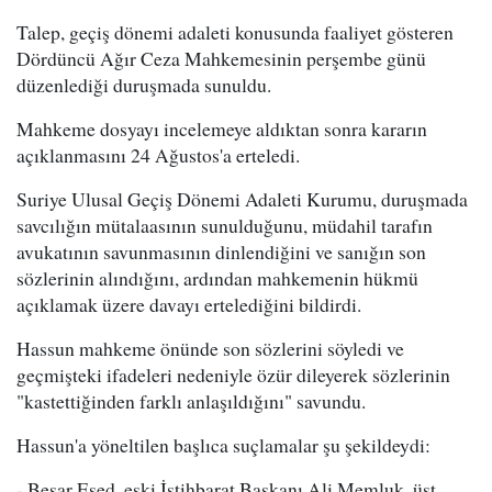
Talep, geçiş dönemi adaleti konusunda faaliyet gösteren
Dördüncü Ağır Ceza Mahkemesinin perşembe günü
düzenlediği duruşmada sunuldu.
Mahkeme dosyayı incelemeye aldıktan sonra kararın
açıklanmasını 24 Ağustos'a erteledi.
Suriye Ulusal Geçiş Dönemi Adaleti Kurumu, duruşmada
savcılığın mütalaasının sunulduğunu, müdahil tarafın
avukatının savunmasının dinlendiğini ve sanığın son
sözlerinin alındığını, ardından mahkemenin hükmü
açıklamak üzere davayı ertelediğini bildirdi.
Hassun mahkeme önünde son sözlerini söyledi ve
geçmişteki ifadeleri nedeniyle özür dileyerek sözlerinin
"kastettiğinden farklı anlaşıldığını" savundu.
Hassun'a yöneltilen başlıca suçlamalar şu şekildeydi:
- Beşar Esed, eski İstihbarat Başkanı Ali Memluk, üst