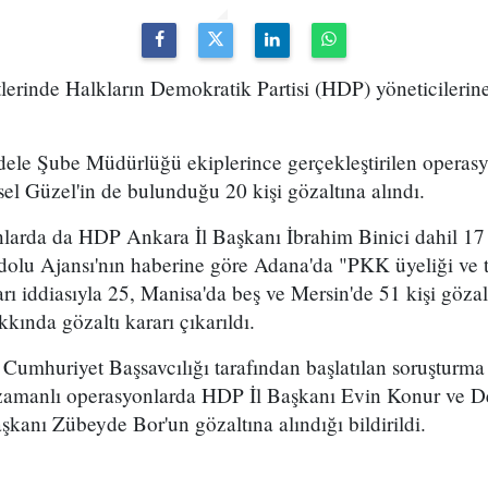
ntlerinde Halkların Demokratik Partisi (HDP) yöneticilerin
dele Şube Müdürlüğü ekiplerince gerçekleştirilen operas
sel Güzel'in de bulunduğu 20 kişi gözaltına alındı.
larda da HDP Ankara İl Başkanı İbrahim Binici dahil 17 
nadolu Ajansı'nın haberine göre Adana'da "PKK üyeliği ve 
rı iddiasıyla 25, Manisa'da beş ve Mersin'de 51 kişi gözal
kkında gözaltı kararı çıkarıldı.
Cumhuriyet Başsavcılığı tarafından başlatılan soruştur
 zamanlı operasyonlarda HDP İl Başkanı Evin Konur ve D
aşkanı Zübeyde Bor'un gözaltına alındığı bildirildi.