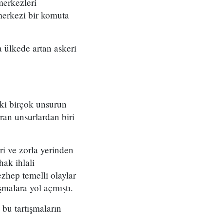
merkezleri
merkezi bir komuta
 ülkede artan askeri
eki birçok unsurun
ran unsurlardan biri
ri ve zorla yerinden
ak ihlali
zhep temelli olaylar
şmalara yol açmıştı.
bu tartışmaların