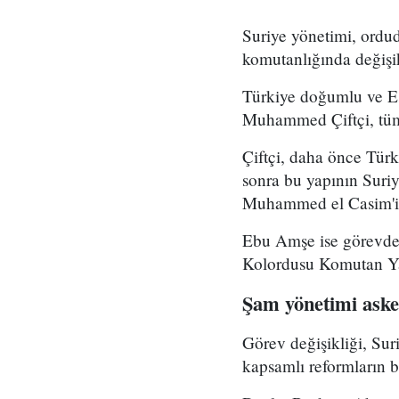
Suriye yönetimi, ord
komutanlığında değişikl
Türkiye doğumlu ve Es
Muhammed Çiftçi, tüm
Çiftçi, daha önce Tür
sonra bu yapının Suri
Muhammed el Casim'in
Ebu Amşe ise görevden
Kolordusu Komutan Yar
Şam yönetimi asker
Görev değişikliği, Su
kapsamlı reformların bi