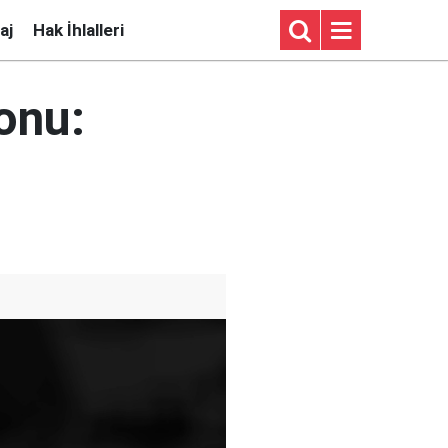
aj
Hak İhlalleri
onu: