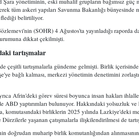
Şara yönetiminin, eski muhalif grupların bağımsız güç 
yerek tüm askeri yapıları Savunma Bakanlığı bünyesinde 
lediği belirtiliyor.
Gözlemevi'nin (SOHR) 4 Ağustos'ta yayınladığı raporda da
durumuna dikkat çekilmişti.
aki tartışmalar
çeşitli tartışmalarla gündeme gelmişti. Birlik içerisind
e'ye bağlı kalması, merkezi yönetimin denetimini zorlaştı
ca Afrin'deki görev süresi boyunca insan hakları ihlalle
le ABD yaptırımları bulunuyor. Hakkındaki yolsuzluk ve h
ra, komutasındaki birliklerin 2025 yılında Lazkiye'deki me
Dürzilerle yaşanan çatışmalarla ilişkilendirilmesi de tartı
n doğrudan muharip birlik komutanlığından alınmasının 