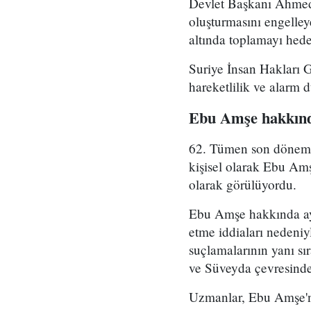
Devlet Başkanı Ahmed 
oluşturmasını engelle
altında toplamayı hedef
Suriye İnsan Hakları 
hareketlilik ve alarm 
Ebu Amşe hakkınd
62. Tümen son dönemde 
kişisel olarak Ebu Amş
olarak görülüyordu.
Ebu Amşe hakkında ayrı
etme iddiaları nedeniy
suçlamalarının yanı sı
ve Süveyda çevresinde 
Uzmanlar, Ebu Amşe'ni