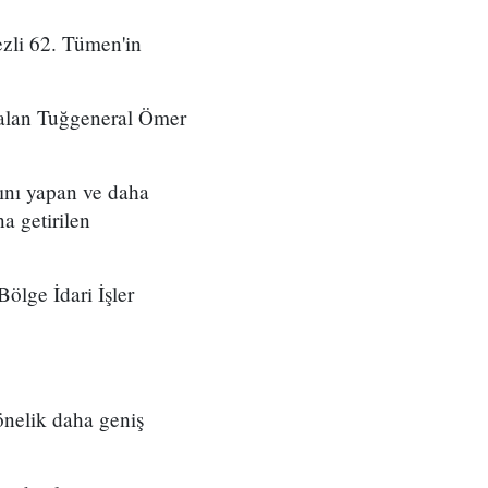
zli 62. Tümen'in
 alan Tuğgeneral Ömer
ını yapan ve daha
a getirilen
ölge İdari İşler
önelik daha geniş