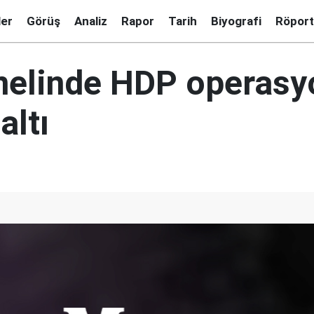
ler
Görüş
Analiz
Rapor
Tarih
Biyografi
Röport
nelinde HDP operasy
altı