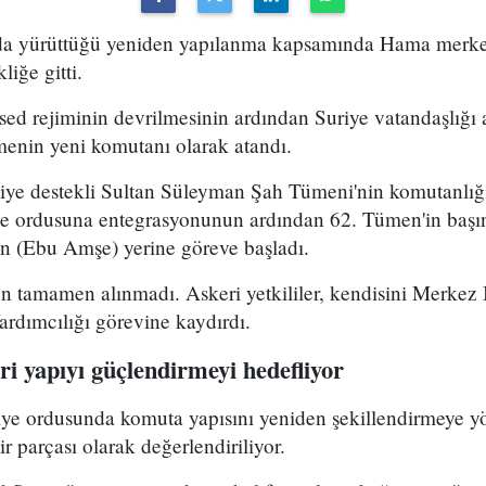
uda yürüttüğü yeniden yapılanma kapsamında Hama merke
iğe gitti.
ed rejiminin devrilmesinin ardından Suriye vatandaşlığı
enin yeni komutanı olarak atandı.
kiye destekli Sultan Süleyman Şah Tümeni'nin komutanlığ
ye ordusuna entegrasyonunun ardından 62. Tümen'in başın
 (Ebu Amşe) yerine göreve başladı.
 tamamen alınmadı. Askeri yetkililer, kendisini Merkez B
dımcılığı görevine kaydırdı.
i yapıyı güçlendirmeyi hedefliyor
riye ordusunda komuta yapısını yeniden şekillendirmeye y
r parçası olarak değerlendiriliyor.