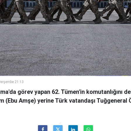
Perşembe 21:13
ama'da görev yapan 62. Tümen'in komutanlığını de
m (Ebu Amşe) yerine Türk vatandaşı Tuğgenera