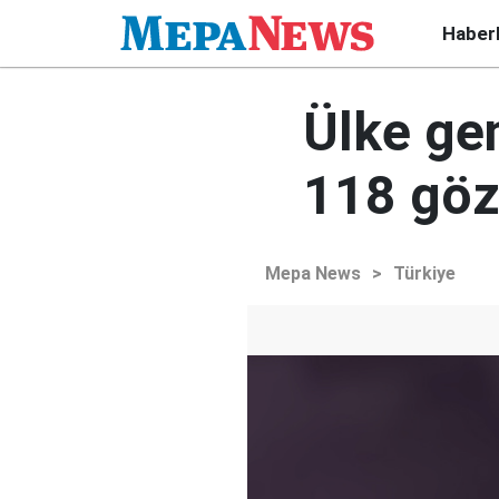
Haber
Ülke ge
118 göz
Mepa News
>
Türkiye