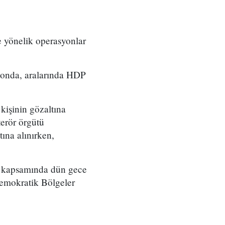
e yönelik operasyonlar
yonda, aralarında HDP
kişinin gözaltına
terör örgütü
tına alınırken,
ma kapsamında dün gece
emokratik Bölgeler