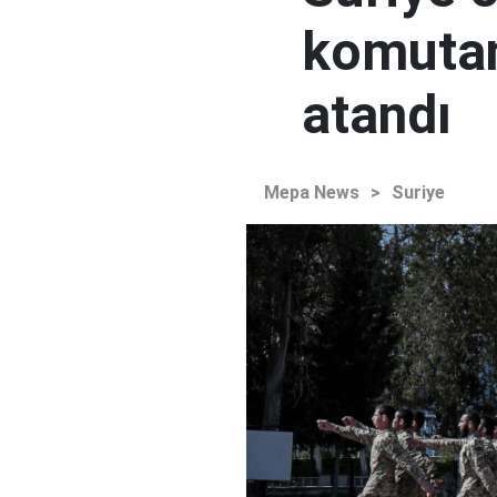
komutan
atandı
Mepa News
>
Suriye