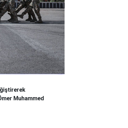
ğiştirerek
l Ömer Muhammed