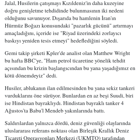
Jalal, Husilerin çatışmayı Kızıldeniz'in daha kuzeyine
doğru genişletme tehdidinde bulunmasının iki nedeni
olduğunu savunuyor. Dışarıda bu hamlenin İran'ın
Hürmüz Boğazı konusundaki "pazarlık gücünü" artırmayı
amaçladığını, içeride ise "Riyad üzerindeki zorlayıcı
baskıyı yeniden tesis etmeyi" hedeflediğini söyledi.
Gemi takip şirketi Kpler'de analist olan Matthew Wright
bu hafta BBC'ye, "Ham petrol ticaretine yönelik tehdit
açısından bu krizin başlangıcından bu yana yaşadığımız en
kötü dönemdeyiz" dedi.
Husiler, ablukanın ilan edilmesinden bu yana sekiz tankeri
vurduklarını öne sürüyor. Bunlardan en az beşi Suudi, biri
ise Hindistan bayraklıydı. Hindistan bayraklı tanker 4
Ağustos'ta Babu'l Mendeb yakınlarında battı.
Saldırılardan yalnızca dördü, deniz güvenliği olaylarında
uluslararası referans noktası olan Birleşik Krallık Deniz
Ticareti Operasyonları Merkezi (UKMTO) tarafından