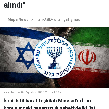
alındı"
Mepa News
>
İran-ABD-İsrail çatışması
Yayınlanma:
07 Ağustos 2026 Cuma 17:17
İsrail istihbarat teşkilatı Mossad'ın İran
konusundaki başarısızlık sebebiyle iki üst