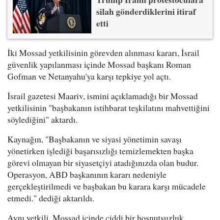
silah gönderdiklerini itiraf
etti
İki Mossad yetkilisinin görevden alınması kararı, İsrail
güvenlik yapılanması içinde Mossad başkanı Roman
Gofman ve Netanyahu'ya karşı tepkiye yol açtı.
İsrail gazetesi Maariv, ismini açıklamadığı bir Mossad
yetkilisinin "başbakanın istihbarat teşkilatını mahvettiğini
söylediğini" aktardı.
Kaynağın, "Başbakanın ve siyasi yönetimin savaşı
yönetirken işlediği başarısızlığı temizlemekten başka
görevi olmayan bir siyasetçiyi atadığınızda olan budur.
Operasyon, ABD başkanının kararı nedeniyle
gerçekleştirilmedi ve başbakan bu karara karşı mücadele
etmedi." dediği aktarıldı.
Aynı yetkili, Mossad içinde ciddi bir hoşnutsuzluk