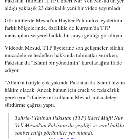
Pakistan Talibanı (TTP), lideri Nur Veli Mesud'un yer
aldığı yaklaşık 23 dakikalık yeni bir video yayımladı.
Görüntülerde Mesud'un Hayber Pahtunhva eyaletinin
farklı bölgelerinde, özellikle de Kurram'da TTP
mensupları ve yerel halkla bir araya geldiği görülüyor.
Videoda Mesud, TTP üyelerine son gelişmeler, silahlı
mücadele ve hedefleri hakkında talimatlar verirken,
Pakistan'da "İslami bir yönetimin" kurulacağını ifade
ediyor.
"Allah'ın izniyle çok yakında Pakistan'da İslami nizam
hâkim olacak. Ancak bunun için emek ve fedakârlık
gerekiyor." ifadelerini kullanan Mesud, mücadeleyi
sürdürme çağrısı yaptı.
Tahrik-i Taliban Pakistan (TTP) lideri Müfti Nur
Veli Mesud'un Pakistan'da gezdiği ve yerel halkla
sohbet ettiği görüntüler yayınlandı.