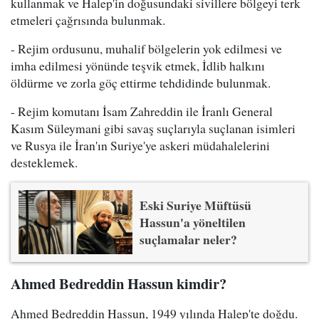
kullanmak ve Halep'in doğusundaki sivillere bölgeyi terk
etmeleri çağrısında bulunmak.
- Rejim ordusunu, muhalif bölgelerin yok edilmesi ve
imha edilmesi yönünde teşvik etmek, İdlib halkını
öldürme ve zorla göç ettirme tehdidinde bulunmak.
- Rejim komutanı İsam Zahreddin ile İranlı General
Kasım Süleymani gibi savaş suçlarıyla suçlanan isimleri
ve Rusya ile İran'ın Suriye'ye askeri müdahalelerini
desteklemek.
Eski Suriye Müftüsü
Hassun'a yöneltilen
suçlamalar neler?
Ahmed Bedreddin Hassun kimdir?
Ahmed Bedreddin Hassun, 1949 yılında Halep'te doğdu.