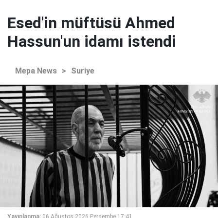
Esed'in müftüsü Ahmed
Hassun'un idamı istendi
Mepa News
>
Suriye
Yayınlanma:
06 Ağustos 2026 Perşembe 17:41