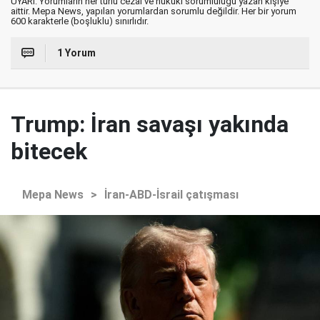
UYARI: Yorumların her türlü cezai ve hukuki sorumluluğu yazan kişiye
aittir. Mepa News, yapılan yorumlardan sorumlu değildir. Her bir yorum
600 karakterle (boşluklu) sınırlıdır.
1 Yorum
Trump: İran savaşı yakında
bitecek
Mepa News
>
İran-ABD-İsrail çatışması