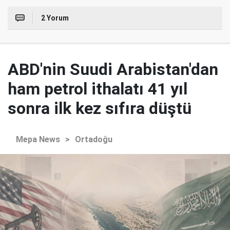
2 Yorum
ABD'nin Suudi Arabistan'dan
ham petrol ithalatı 41 yıl
sonra ilk kez sıfıra düştü
Mepa News
>
Ortadoğu