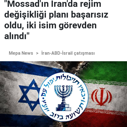
"Mossad'ın İran'da rejim
değişikliği planı başarısız
oldu, iki isim görevden
alındı"
Mepa News
>
İran-ABD-İsrail çatışması