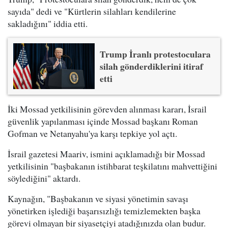
sayıda" dedi ve "Kürtlerin silahları kendilerine
sakladığını" iddia etti.
Trump İranlı protestoculara
silah gönderdiklerini itiraf
etti
İki Mossad yetkilisinin görevden alınması kararı, İsrail
güvenlik yapılanması içinde Mossad başkanı Roman
Gofman ve Netanyahu'ya karşı tepkiye yol açtı.
İsrail gazetesi Maariv, ismini açıklamadığı bir Mossad
yetkilisinin "başbakanın istihbarat teşkilatını mahvettiğini
söylediğini" aktardı.
Kaynağın, "Başbakanın ve siyasi yönetimin savaşı
yönetirken işlediği başarısızlığı temizlemekten başka
görevi olmayan bir siyasetçiyi atadığınızda olan budur.