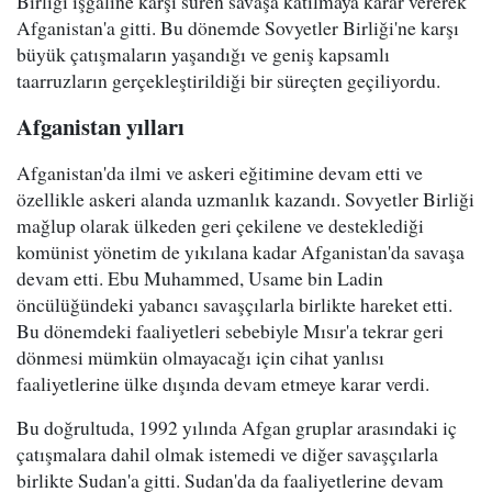
Birliği işgaline karşı süren savaşa katılmaya karar vererek
Afganistan'a gitti. Bu dönemde Sovyetler Birliği'ne karşı
büyük çatışmaların yaşandığı ve geniş kapsamlı
taarruzların gerçekleştirildiği bir süreçten geçiliyordu.
Afganistan yılları
Afganistan'da ilmi ve askeri eğitimine devam etti ve
özellikle askeri alanda uzmanlık kazandı. Sovyetler Birliği
mağlup olarak ülkeden geri çekilene ve desteklediği
komünist yönetim de yıkılana kadar Afganistan'da savaşa
devam etti. Ebu Muhammed, Usame bin Ladin
öncülüğündeki yabancı savaşçılarla birlikte hareket etti.
Bu dönemdeki faaliyetleri sebebiyle Mısır'a tekrar geri
dönmesi mümkün olmayacağı için cihat yanlısı
faaliyetlerine ülke dışında devam etmeye karar verdi.
Bu doğrultuda, 1992 yılında Afgan gruplar arasındaki iç
çatışmalara dahil olmak istemedi ve diğer savaşçılarla
birlikte Sudan'a gitti. Sudan'da da faaliyetlerine devam