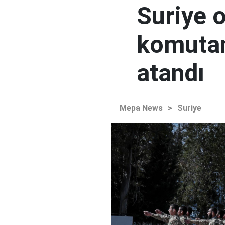
Suriye 
komutan
atandı
Mepa News
>
Suriye