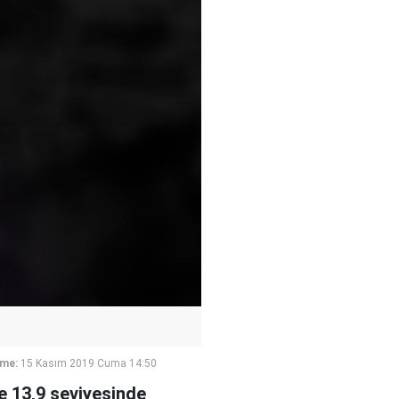
eme:
15 Kasım 2019 Cuma 14:50
e 13,9 seviyesinde