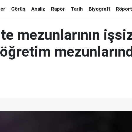
ler
Görüş
Analiz
Rapor
Tarih
Biyografi
Röport
te mezunlarının işsiz
lköğretim mezunların