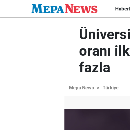
Haber
Üniversi
oranı i
fazla
Mepa News
>
Türkiye