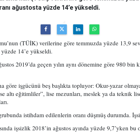
 oranı ağustosta yüzde 14’e yükseldi.
rumu’nun (TÜİK) verilerine göre temmuzda yüzde 13,9 sev
a yüzde 14’e yükseldi.
Ağustos 2019’da geçen yılın aynı dönemine göre 980 bin ki
 göre işgücünü beş başlıkta topluyor: Okur-yazar olmaya
e altı eğitimliler”, lise mezunları, meslek ya da teknik li
arı.
rubunda istihdam edilenlerin oranı düşmüş durumda. İşsiz
arasında işsizlik 2018’in ağustos ayında yüzde 9,7’yken b