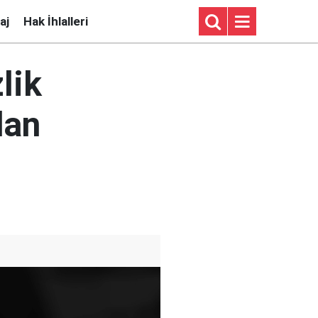
aj
Hak İhlalleri
lik
dan