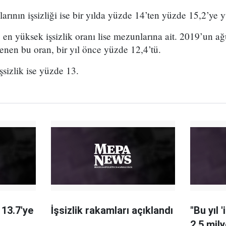
ının işsizliği ise bir yılda yüzde 14’ten yüzde 15,2’ye 
en yüksek işsizlik oranı lise mezunlarına ait. 2019’un a
lenen bu oran, bir yıl önce yüzde 12,4’tü.
işsizlik ise yüzde 13.
 13.7'ye
İşsizlik rakamları açıklandı
"Bu yıl 
2,5 mil