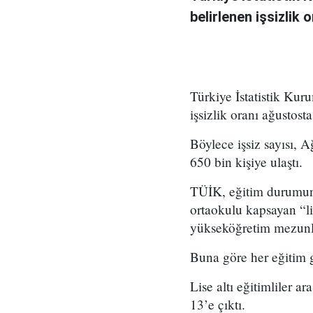
belirlenen işsizlik
Türkiye İstatistik Ku
işsizlik oranı ağustost
Böylece işsiz sayısı, 
650 bin kişiye ulaştı.
TÜİK, eğitim durumuna
ortaokulu kapsayan “lis
yükseköğretim mezunl
Buna göre her eğitim g
Lise altı eğitimliler 
13’e çıktı.