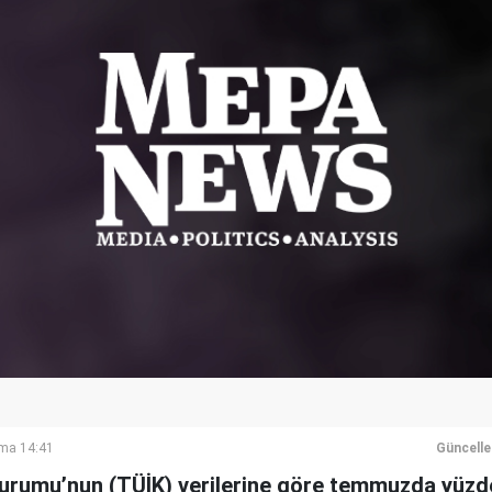
ma 14:41
Güncell
 Kurumu’nun (TÜİK) verilerine göre temmuzda yüzd