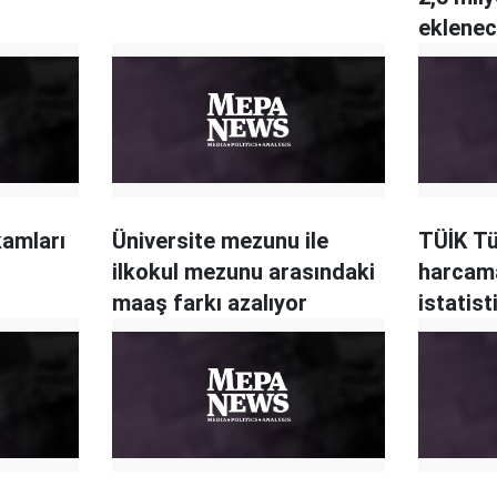
eklenec
kamları
Üniversite mezunu ile
TÜİK Tü
ilkokul mezunu arasındaki
harcama
maaş farkı azalıyor
istatist