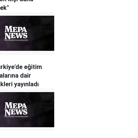
ek"
rkiye'de eğitim
larına dair
ikleri yayınladı