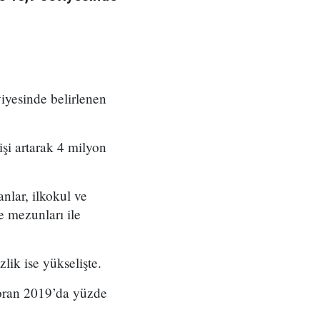
iyesinde belirlenen
şi artarak 4 milyon
nlar, ilkokul ve
se mezunları ile
lik ise yükselişte.
u oran 2019’da yüzde