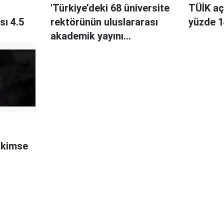
'Türkiye’deki 68 üniversite
TÜİK açı
sı 4.5
rektörünün uluslararası
yüzde 1
akademik yayını
bulunmuyor'
k kimse