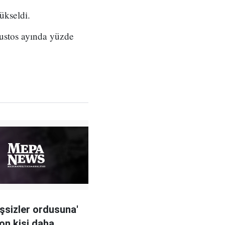
yükseldi.
ğustos ayında yüzde
'işsizler ordusuna'
yon kişi daha