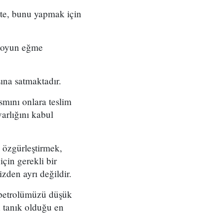
kte, bunu yapmak için
 boyun eğme
ına satmaktadır.
smını onlara teslim
arlığını kabul
 özgürleştirmek,
için gerekli bir
den ayrı değildir.
e petrolümüzü düşük
n tanık olduğu en