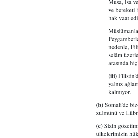
Musa, İsa v
ve bereketi 
hak vaat edi
Müslümanlar 
Peygamberler
nedenle, Fil
selâm üzerl
arasında hi
(iii)
Filistin'
yalnız ağlam
kalmıyor.
(b)
Somali'de bize
zulmünü ve Lübnan
(c)
Sizin gözetimin
ülkelerimizin hük