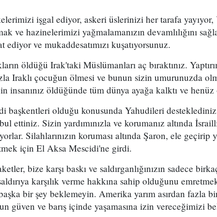
lerimizi işgal ediyor, askeri üslerinizi her tarafa yayıyor,
mak ve hazinelerimizi yağmalamanızın devamlılığını sağl
sat ediyor ve mukaddesatımızı kuşatıyorsunuz.
arın öldüğü Irak'taki Müslümanları aç bıraktınız. Yaptır
zla Iraklı çocuğun ölmesi ve bunun sizin umurunuzda olm
in insanınız öldüğünde tüm dünya ayağa kalktı ve henüz o
 başkentleri olduğu konusunda Yahudileri desteklediniz 
bul ettiniz. Sizin yardımınızla ve korumanız altında İsrail
yorlar. Silahlarınızın koruması altında Şaron, ele geçirip 
etmek için El Aksa Mescidi'ne girdi.
aketler, bize karşı baskı ve saldırganlığınızın sadece birk
aldırıya karşılık verme hakkına sahip olduğunu emretmekt
başka bir şey beklemeyin. Amerika yarım asırdan fazla bir
nun güven ve barış içinde yaşamasına izin vereceğimizi b