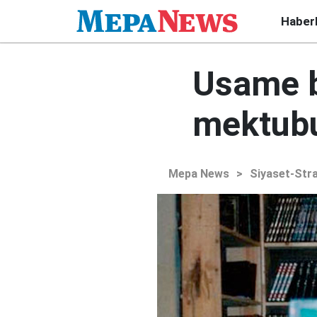
Haber
Usame b
mektub
Mepa News
>
Siyaset-Stra