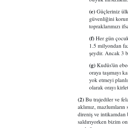
(e)
Güçleriniz ülke
güvenliğini koru
topraklarımızı if
(f)
Her gün çocukl
1.5 milyondan fa
şeydir. Ancak 3 b
(g)
Kudüs'ün ebedi
oraya taşımayı ka
yok etmeyi planlı
olarak orayı kirl
(2)
Bu trajediler ve fel
aklımız, mazlumların s
direniş ve intikamdan 
saldırıyorken bizim o