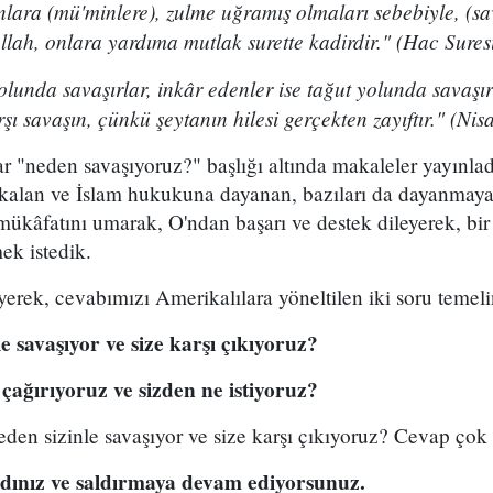
nlara (mü'minlere), zulme uğramış olmaları sebebiyle, (s
Allah, onlara yardıma mutlak surette kadirdir." (Hac Sures
lunda savaşırlar, inkâr edenler ise tağut yolunda savaşır
şı savaşın, çünkü şeytanın hilesi gerçekten zayıftır." (Nisa
r "neden savaşıyoruz?" başlığı altında makaleler yayınlad
 kalan ve İslam hukukuna dayanan, bazıları da dayanmayan
 mükâfatını umarak, O'ndan başarı ve destek dileyerek, bir
ek istedik.
eyerek, cevabımızı Amerikalılara yöneltilen iki soru temel
le savaşıyor ve size karşı çıkıyoruz?
e çağırıyoruz ve sizden ne istiyoruz?
eden sizinle savaşıyor ve size karşı çıkıyoruz? Cevap çok 
rdınız ve saldırmaya devam ediyorsunuz.