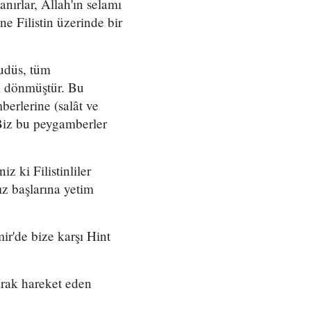
ırlar, Allah'ın selamı
ne Filistin üzerinde bir
Kudüs, tüm
ri dönmüştür. Bu
berlerine (salât ve
Biz bu peygamberler
z ki Filistinliler
ız başlarına yetim
ir'de bize karşı Hint
larak hareket eden