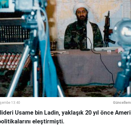
rşembe 13:40
Güncellem
 lideri Usame bin Ladin, yaklaşık 20 yıl önce Amer
itikalarını eleştirmişti.