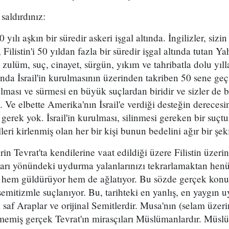
 saldırdınız:
0 yılı aşkın bir süredir askeri işgal altında. İngilizler, siz
 Filistin'i 50 yıldan fazla bir süredir işgal altında tutan Ya
, zulüm, suç, cinayet, sürgün, yıkım ve tahribatla dolu yıl
nda İsrail'in kurulmasının üzerinden takriben 50 sene ge
rulması ve sürmesi en büyük suçlardan biridir ve sizler de 
iz. Ve elbette Amerika'nın İsrail'e verdiği desteğin dereces
gerek yok. İsrail'in kurulması, silinmesi gereken bir suçt
leri kirlenmiş olan her bir kişi bunun bedelini ağır bir şek
in Tevrat'ta kendilerine vaat edildiği üzere Filistin üzerin
ları yönündeki uydurma yalanlarınızı tekrarlamaktan hen
 hem güldürüyor hem de ağlatıyor. Bu sözde gerçek konus
semitizmle suçlanıyor. Bu, tarihteki en yanlış, en yaygın 
kı saf Araplar ve orijinal Semitlerdir. Musa'nın (selam üzeri
lmemiş gerçek Tevrat'ın mirasçıları Müslümanlardır. Müsl