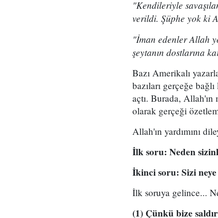
"Kendileriyle savaşıla
verildi. Şüphe yok ki 
"İman edenler Allah yo
şeytanın dostlarına kar
Bazı Amerikalı yazarla
bazıları gerçeğe bağlı
açtı. Burada, Allah'ın
olarak gerçeği özetlem
Allah'ın yardımını dil
İlk soru: Neden sizin
İkinci soru: Sizi ney
İlk soruya gelince... N
(1) Çünkü bize saldı