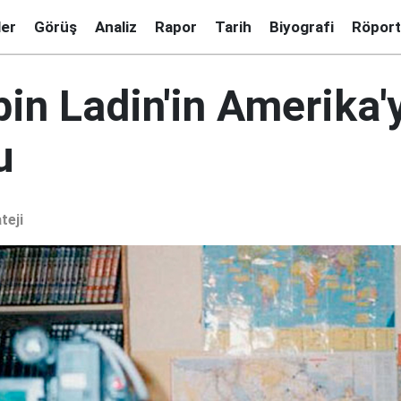
ler
Görüş
Analiz
Rapor
Tarih
Biyografi
Röport
in Ladin'in Amerika'
u
teji