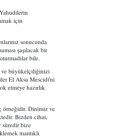
 Yahudilerin
amak için
ımlarınız sonucunda
aması şaşılacak bir
turmadılar bile.
ve büyükelçiliğinizi
liler El Aksa Mescidi'ni
yok etmeye hazırlık
aç örneğidir. Dinimiz ve
edir. Bizden cihat,
 süredir bize
eklemek mantıklı