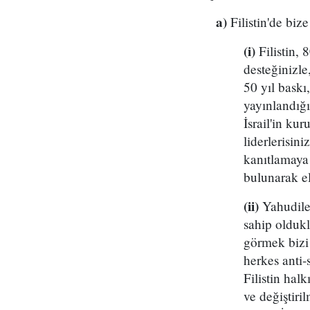
a)
Filistin'de bize
(i)
Filistin, 8
desteğinizle,
50 yıl baskı
yayınlandığı
İsrail'in ku
liderlerisin
kanıtlamaya 
bulunarak el
(ii)
Yahudiler
sahip olduk
görmek bizi
herkes anti-
Filistin hal
ve değiştiri