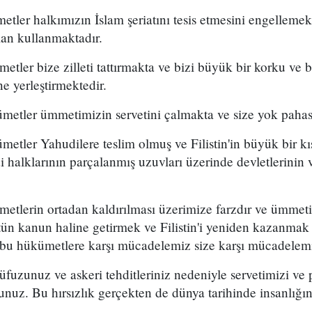
tler halkımızın İslam şeriatını tesis etmesini engelleme
lan kullanmaktadır.
tler bize zilleti tattırmakta ve bizi büyük bir korku ve
e yerleştirmektedir.
etler ümmetimizin servetini çalmakta ve size yok pahas
etler Yahudilere teslim olmuş ve Filistin'in büyük bir kı
 halklarının parçalanmış uzuvları üzerinde devletlerinin v
tlerin ortadan kaldırılması üzerimize farzdır ve ümmeti
stün kanun haline getirmek ve Filistin'i yeniden kazanmak 
 bu hükümetlere karşı mücadelemiz size karşı mücadelemiz
üfuzunuz ve askeri tehditleriniz nedeniyle servetimizi v
rsunuz. Bu hırsızlık gerçekten de dünya tarihinde insanlığı
.