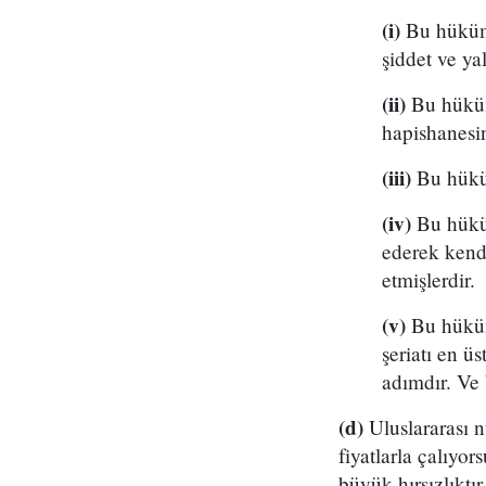
(i)
Bu hüküme
şiddet ve ya
(ii)
Bu hüküme
hapishanesin
(iii)
Bu hüküm
(iv)
Bu hüküm
ederek kendi
etmişlerdir.
(v)
Bu hüküme
şeriatı en ü
adımdır. Ve
(d)
Uluslararası n
fiyatlarla çalıyo
büyük hırsızlıktır