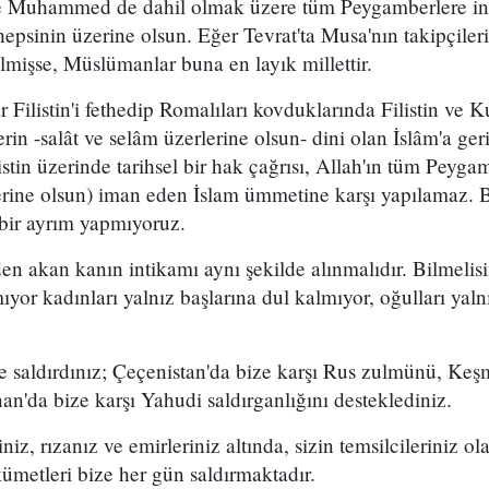
e Muhammed de dahil olmak üzere tüm Peygamberlere inan
hepsinin üzerine olsun. Eğer Tevrat'ta Musa'nın takipçileri
lmişse, Müslümanlar buna en layık millettir.
Filistin'i fethedip Romalıları kovduklarında Filistin ve 
in -salât ve selâm üzerlerine olsun- dini olan İslâm'a ge
istin üzerinde tarihsel bir hak çağrısı, Allah'ın tüm Peygam
erine olsun) iman eden İslam ümmetine karşı yapılamaz. 
çbir ayrım yapmıyoruz.
den akan kanın intikamı aynı şekilde alınmalıdır. Bilmelisini
ıyor kadınları yalnız başlarına dul kalmıyor, oğulları yaln
 saldırdınız; Çeçenistan'da bize karşı Rus zulmünü, Keşm
'da bize karşı Yahudi saldırganlığını desteklediniz.
iz, rızanız ve emirleriniz altında, sizin temsilcileriniz o
ümetleri bize her gün saldırmaktadır.