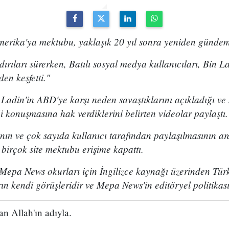
erika'ya mektubu, yaklaşık 20 yıl sonra yeniden gündem
ldırıları sürerken, Batılı sosyal medya kullanıcıları, Bin L
en keşfetti."
in Ladin'in ABD'ye karşı neden savaştıklarını açıkladığı v
iği konuşmasına hak verdiklerini belirten videolar paylaştı.
ın ve çok sayıda kullanıcı tarafından paylaşılmasının ar
birçok site mektubu erişime kapattı.
Mepa News okurları için İngilizce kaynağı üzerinden Türk
rın kendi görüşleridir ve Mepa News'in editöryel politikası
 Allah'ın adıyla.