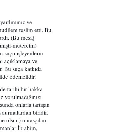
in yardımınız ve
hudilere teslim etti. Bu
lardı. (Bu mesaj
çmişti-mütercim)
bu suçu işleyenlerin
ini açıklamaya ve
ur. Bu suça katkıda
ilde ödemelidir.
de tarihi bir hakka
üz yorulmadığınızı
unda onlarla tartışan
uydurmalardan biridir.
ne olsun) mirasçıları
ümanlar İbrahim,