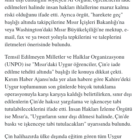
edilmeleri halinde insan hakları ihlallerine maruz kalma
riski olduğunu ifade etti. Ayrıca örgüt, "harekete geç"
başlığı altında takipçilerine Mısır İçişleri Bakanlığı'na
veya Washington'daki Mısır Büyükelçiliği'ne mektup, e-
mail, fax ve ya tweet yoluyla tepkilerini ve taleplerini
iletmeleri önerisinde bulundu.
Temsil Edilmeyen Milletler ve Halklar Organizasyonu
(UNPO) ise "Mısır'daki Uygur öğrenciler, Çin'e iade
edilme tehditi altında" başlığı ile konuya dikkat çekti.
Kırım Haber Ajansı'nda yer alan habere göre Kahire'deki
Uygur toplumunun son günlerde birçok tutuklama
operasyonuyla karşı karşıya kaldığı belirtilirken, sınır dışı
edilenlerin Çin'de haksız yargılama ve işkenceye tabi
tutulabileceklerini ifade etti. İnsan Hakları İzleme Örgütü
ise Mısır'a, "Uygurların sınır dışı dilmesi halinde, Çin'de
baskı ve işkenceye tabi tutulacakları" uyarısında bulundu.
Çin halihazırda ülke dışında eğitim gören tüm Uygur