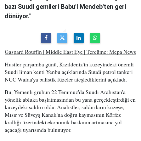
bazı Suudi gemileri Babu'l Mendeb'ten geri
dönüyor."
Gaspard Rouffin | Middle East Eye | Tercüme: Mepa News
Husiler çarşamba günü, Kızıldeniz'in kuzeyindeki önemli
Suudi liman kenti Yenbu açıklarında Suudi petrol tankeri
NCC Wafaa'ya balistik füzeler ateşlediklerini açıkladı.
Bu, Yemenli grubun 22 Temmuz'da Suudi Arabistan'a
yönelik abluka başlatmasından bu yana gerçekleştirdiği en
kuzeydeki saldırı oldu. Analistler, saldırıların kuzeye,
Mısır ve Süveyş Kanalı'na doğru kaymasının Körfez
krallığı üzerindeki ekonomik baskının artmasına yol
açacağı uyarısında bulunuyor.