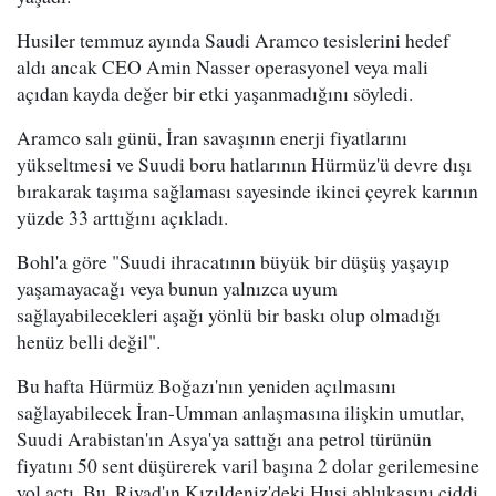
Husiler temmuz ayında Saudi Aramco tesislerini hedef
aldı ancak CEO Amin Nasser operasyonel veya mali
açıdan kayda değer bir etki yaşanmadığını söyledi.
Aramco salı günü, İran savaşının enerji fiyatlarını
yükseltmesi ve Suudi boru hatlarının Hürmüz'ü devre dışı
bırakarak taşıma sağlaması sayesinde ikinci çeyrek karının
yüzde 33 arttığını açıkladı.
Bohl'a göre "Suudi ihracatının büyük bir düşüş yaşayıp
yaşamayacağı veya bunun yalnızca uyum
sağlayabilecekleri aşağı yönlü bir baskı olup olmadığı
henüz belli değil".
Bu hafta Hürmüz Boğazı'nın yeniden açılmasını
sağlayabilecek İran-Umman anlaşmasına ilişkin umutlar,
Suudi Arabistan'ın Asya'ya sattığı ana petrol türünün
fiyatını 50 sent düşürerek varil başına 2 dolar gerilemesine
yol açtı. Bu, Riyad'ın Kızıldeniz'deki Husi ablukasını ciddi