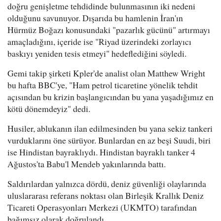
doğru genişletme tehdidinde bulunmasının iki nedeni
olduğunu savunuyor. Dışarıda bu hamlenin İran'ın
Hürmüz Boğazı konusundaki "pazarlık gücünü" artırmayı
amaçladığını, içeride ise "Riyad üzerindeki zorlayıcı
baskıyı yeniden tesis etmeyi" hedeflediğini söyledi.
Gemi takip şirketi Kpler'de analist olan Matthew Wright
bu hafta BBC'ye, "Ham petrol ticaretine yönelik tehdit
açısından bu krizin başlangıcından bu yana yaşadığımız en
kötü dönemdeyiz" dedi.
Husiler, ablukanın ilan edilmesinden bu yana sekiz tankeri
vurduklarını öne sürüyor. Bunlardan en az beşi Suudi, biri
ise Hindistan bayraklıydı. Hindistan bayraklı tanker 4
Ağustos'ta Babu'l Mendeb yakınlarında battı.
Saldırılardan yalnızca dördü, deniz güvenliği olaylarında
uluslararası referans noktası olan Birleşik Krallık Deniz
Ticareti Operasyonları Merkezi (UKMTO) tarafından
bağımsız olarak doğrulandı.