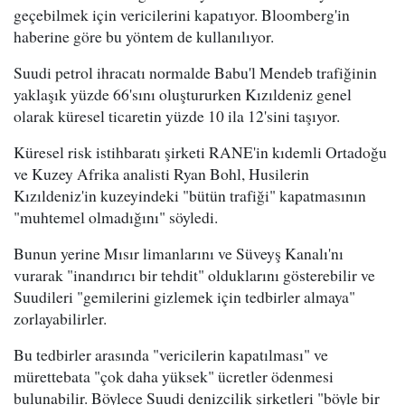
geçebilmek için vericilerini kapatıyor. Bloomberg'in
haberine göre bu yöntem de kullanılıyor.
Suudi petrol ihracatı normalde Babu'l Mendeb trafiğinin
yaklaşık yüzde 66'sını oluştururken Kızıldeniz genel
olarak küresel ticaretin yüzde 10 ila 12'sini taşıyor.
Küresel risk istihbaratı şirketi RANE'in kıdemli Ortadoğu
ve Kuzey Afrika analisti Ryan Bohl, Husilerin
Kızıldeniz'in kuzeyindeki "bütün trafiği" kapatmasının
"muhtemel olmadığını" söyledi.
Bunun yerine Mısır limanlarını ve Süveyş Kanalı'nı
vurarak "inandırıcı bir tehdit" olduklarını gösterebilir ve
Suudileri "gemilerini gizlemek için tedbirler almaya"
zorlayabilirler.
Bu tedbirler arasında "vericilerin kapatılması" ve
mürettebata "çok daha yüksek" ücretler ödenmesi
bulunabilir. Böylece Suudi denizcilik şirketleri "böyle bir