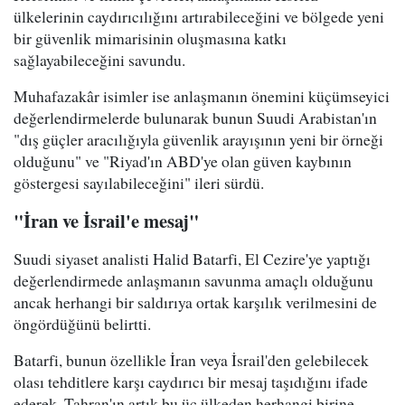
ülkelerinin caydırıcılığını artırabileceğini ve bölgede yeni
bir güvenlik mimarisinin oluşmasına katkı
sağlayabileceğini savundu.
Muhafazakâr isimler ise anlaşmanın önemini küçümseyici
değerlendirmelerde bulunarak bunun Suudi Arabistan'ın
"dış güçler aracılığıyla güvenlik arayışının yeni bir örneği
olduğunu" ve "Riyad'ın ABD'ye olan güven kaybının
göstergesi sayılabileceğini" ileri sürdü.
"İran ve İsrail'e mesaj"
Suudi siyaset analisti Halid Batarfi, El Cezire'ye yaptığı
değerlendirmede anlaşmanın savunma amaçlı olduğunu
ancak herhangi bir saldırıya ortak karşılık verilmesini de
öngördüğünü belirtti.
Batarfi, bunun özellikle İran veya İsrail'den gelebilecek
olası tehditlere karşı caydırıcı bir mesaj taşıdığını ifade
ederek, Tahran'ın artık bu üç ülkeden herhangi birine