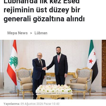
Lübnan'da ilk kez Esed
rejiminin üst düzey bir
generali gözaltına alındı
Mepa News
>
Lübnan
Yayınlanma:
09 Ağustos 2026 Pazar 10:43