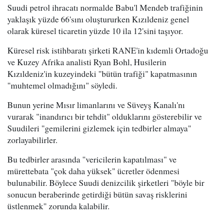
Suudi petrol ihracatı normalde Babu'l Mendeb trafiğinin
yaklaşık yüzde 66'sını oluştururken Kızıldeniz genel
olarak küresel ticaretin yüzde 10 ila 12'sini taşıyor.
Küresel risk istihbaratı şirketi RANE'in kıdemli Ortadoğu
ve Kuzey Afrika analisti Ryan Bohl, Husilerin
Kızıldeniz'in kuzeyindeki "bütün trafiği" kapatmasının
"muhtemel olmadığını" söyledi.
Bunun yerine Mısır limanlarını ve Süveyş Kanalı'nı
vurarak "inandırıcı bir tehdit" olduklarını gösterebilir ve
Suudileri "gemilerini gizlemek için tedbirler almaya"
zorlayabilirler.
Bu tedbirler arasında "vericilerin kapatılması" ve
mürettebata "çok daha yüksek" ücretler ödenmesi
bulunabilir. Böylece Suudi denizcilik şirketleri "böyle bir
sonucun beraberinde getirdiği bütün savaş risklerini
üstlenmek" zorunda kalabilir.