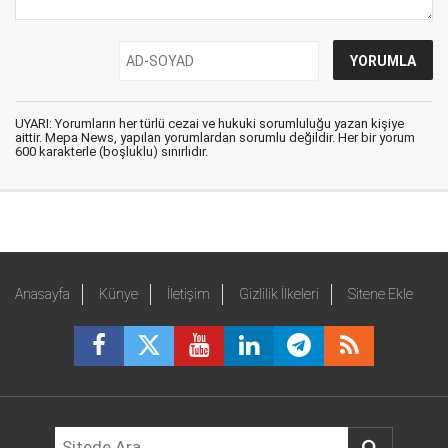
UYARI: Yorumların her türlü cezai ve hukuki sorumluluğu yazan kişiye
aittir. Mepa News, yapılan yorumlardan sorumlu değildir. Her bir yorum
600 karakterle (boşluklu) sınırlıdır.
Anasayfa
Künye
İletişim
Gizlilik İlkeleri
Sitene Ekle