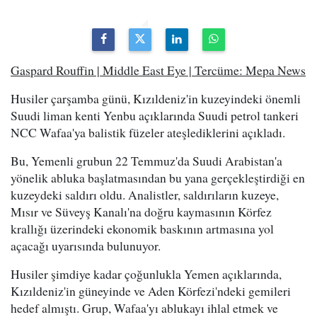
Gaspard Rouffin | Middle East Eye | Tercüme: Mepa News
Husiler çarşamba günü, Kızıldeniz'in kuzeyindeki önemli
Suudi liman kenti Yenbu açıklarında Suudi petrol tankeri
NCC Wafaa'ya balistik füzeler ateşlediklerini açıkladı.
Bu, Yemenli grubun 22 Temmuz'da Suudi Arabistan'a
yönelik abluka başlatmasından bu yana gerçekleştirdiği en
kuzeydeki saldırı oldu. Analistler, saldırıların kuzeye,
Mısır ve Süveyş Kanalı'na doğru kaymasının Körfez
krallığı üzerindeki ekonomik baskının artmasına yol
açacağı uyarısında bulunuyor.
Husiler şimdiye kadar çoğunlukla Yemen açıklarında,
Kızıldeniz'in güneyinde ve Aden Körfezi'ndeki gemileri
hedef almıştı. Grup, Wafaa'yı ablukayı ihlal etmek ve