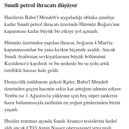
Suudi petrol ihracatı düşüyor
Husilerin Babu'l Mendeb'e uyguladığı abluka şimdiye
kadar Suudi petrol ihracatı üzerinde Hürmüz Boğazı'nın
kapanması kadar büyük bir etkiye yol açmadı.
Hürmüz üzerinden yapılan ihracat, boğazın 4 Mart'ta
kapanmasından bu yana keskin biçimde azaldı. Ancak
Suudi Arabistan sevkiyatlarının büyük bölümünü
Kızıldeniz'e kaydırdı ve bu nedenle bu su yolu artık
özellikle hassas hale geldi.
Denizcilik istihbaratı şirketi Kpler, Babu'l Mendeb
üzerinden geçen hacmin sekiz kat arttığını tahmin ediyor.
Yenbu ise 1 Ağustos'ta yükleme için beş süper tankerin
hazır bulunmasıyla tarihinin en yoğun günlerinden birini
yaşadı.
Husiler temmuz ayında Saudi Aramco tesislerini hedef
aldı ancak CEO Amin Nasser operasyonel veya mali