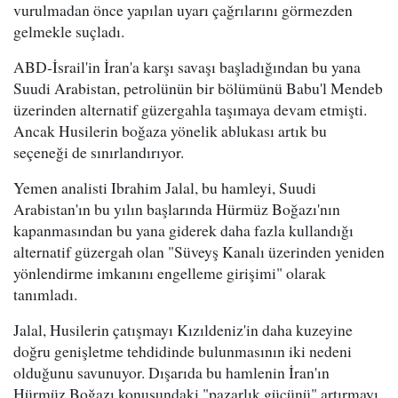
vurulmadan önce yapılan uyarı çağrılarını görmezden
gelmekle suçladı.
ABD-İsrail'in İran'a karşı savaşı başladığından bu yana
Suudi Arabistan, petrolünün bir bölümünü Babu'l Mendeb
üzerinden alternatif güzergahla taşımaya devam etmişti.
Ancak Husilerin boğaza yönelik ablukası artık bu
seçeneği de sınırlandırıyor.
Yemen analisti Ibrahim Jalal, bu hamleyi, Suudi
Arabistan'ın bu yılın başlarında Hürmüz Boğazı'nın
kapanmasından bu yana giderek daha fazla kullandığı
alternatif güzergah olan "Süveyş Kanalı üzerinden yeniden
yönlendirme imkanını engelleme girişimi" olarak
tanımladı.
Jalal, Husilerin çatışmayı Kızıldeniz'in daha kuzeyine
doğru genişletme tehdidinde bulunmasının iki nedeni
olduğunu savunuyor. Dışarıda bu hamlenin İran'ın
Hürmüz Boğazı konusundaki "pazarlık gücünü" artırmayı