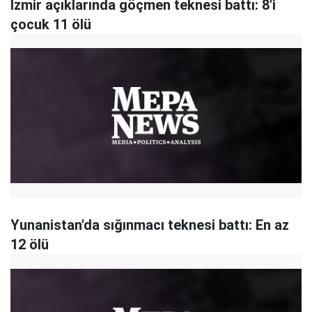
İzmir açıklarında göçmen teknesi battı: 8'i
çocuk 11 ölü
Yunanistan'da sığınmacı teknesi battı: En az
12 ölü