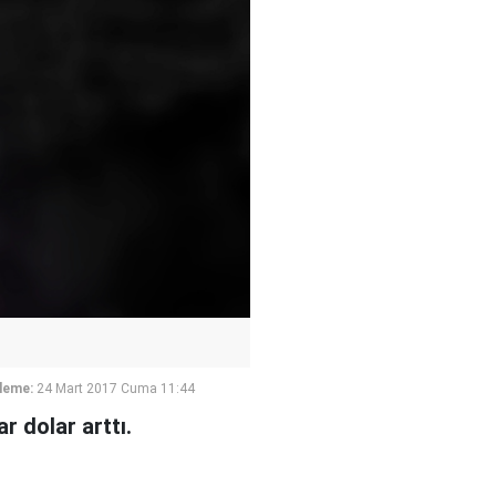
leme:
24 Mart 2017 Cuma 11:44
r dolar arttı.