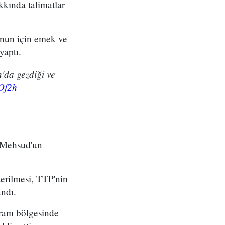
kkında talimatlar
unun için emek ve
yaptı.
'da gezdiği ve
oOf2h
i Mehsud'un
erilmesi, TTP'nin
ndı.
rram bölgesinde