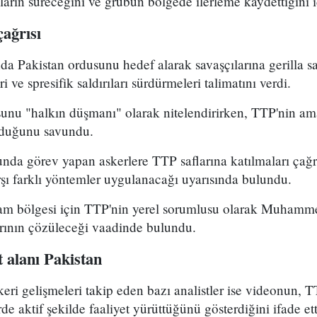
ların süreceğini ve grubun bölgede ilerleme kaydettiğini id
çağrısı
a Pakistan ordusunu hedef alarak savaşçılarına gerilla sald
i ve spresifik saldırıları sürdürmeleri talimatını verdi.
unu "halkın düşmanı" olarak nitelendirirken, TTP'nin am
lduğunu savundu.
nda görev yapan askerlere TTP saflarına katılmaları çağr
şı farklı yöntemler uygulanacağı uyarısında bulundu.
m bölgesi için TTP'nin yerel sorumlusu olarak Muhammed
arının çözüleceği vaadinde bulundu.
t alanı Pakistan
keri gelişmeleri takip eden bazı analistler ise videonun, 
e aktif şekilde faaliyet yürüttüğünü gösterdiğini ifade ett