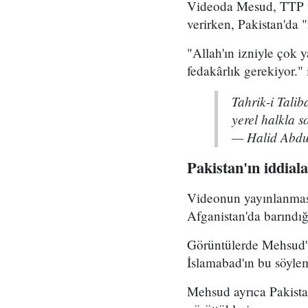
Videoda Mesud, TTP üy
verirken, Pakistan'da 
"Allah'ın izniyle çok
fedakârlık gerekiyor."
Tahrik-i Talib
yerel halkla s
— Halid Abd
Pakistan'ın iddiala
Videonun yayınlanması
Afganistan'da barındığ
Görüntülerde Mehsud'u
İslamabad'ın bu söyle
Mehsud ayrıca Pakista