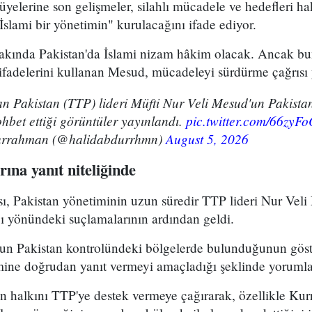
elerine son gelişmeler, silahlı mücadele ve hedefleri ha
"İslami bir yönetimin" kurulacağını ifade ediyor.
 yakında Pakistan'da İslami nizam hâkim olacak. Ancak b
 ifadelerini kullanan Mesud, mücadeleyi sürdürme çağrısı 
an Pakistan (TTP) lideri Müfti Nur Veli Mesud'un Pakistan
ohbet ettiği görüntüler yayınlandı.
pic.twitter.com/66zyF
urrahman (@halidabdurrhmn)
August 5, 2026
rına yanıt niteliğinde
, Pakistan yönetiminin uzun süredir TTP lideri Nur Vel
ı yönündeki suçlamalarının ardından geldi.
n Pakistan kontrolündeki bölgelerde bulunduğunun göst
mine doğrudan yanıt vermeyi amaçladığı şeklinde yorumla
n halkını TTP'ye destek vermeye çağırarak, özellikle Ku