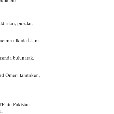
dia etti.
ırıları, pusular,
acının ülkede İslam
ısında bulunarak,
 Ömer'i tanıtırken,
TTP'nin Pakistan
i.