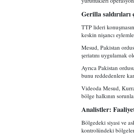
yürüttükleri operasyon
Gerilla saldırıları 
TTP lideri konuşmasınd
keskin nişancı eylemler
Mesud, Pakistan ordus
şeriatını uygulamak o
Ayrıca Pakistan ordusu
bunu reddedenlere kar
Videoda Mesud, Kurra
bölge halkının sorunl
Analistler: Faaliye
Bölgedeki siyasi ve as
kontrolündeki bölgelerd