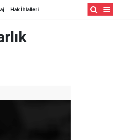
aj
Hak İhlalleri
rlık