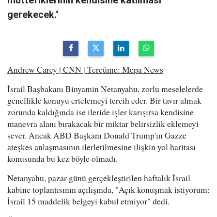
müttefiklerinin kendisine katılması
gerekecek."
Andrew Carey | CNN | Tercüme: Mepa News
İsrail Başbakanı Binyamin Netanyahu, zorlu meselelerde
genellikle konuyu ertelemeyi tercih eder. Bir tavır almak
zorunda kaldığında ise ileride işler karışırsa kendisine
manevra alanı bırakacak bir miktar belirsizlik eklemeyi
sever. Ancak ABD Başkanı Donald Trump'ın Gazze
ateşkes anlaşmasının ilerletilmesine ilişkin yol haritası
konusunda bu kez böyle olmadı.
Netanyahu, pazar günü gerçekleştirilen haftalık İsrail
kabine toplantısının açılışında, "Açık konuşmak istiyorum:
İsrail 15 maddelik belgeyi kabul etmiyor" dedi.