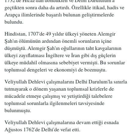
1732'de Hicaz'dan döndükten ve Delhi Darululum'a
geçtikten sonra daha da artırdı. Özellikle itikad, hadis ve
Arapça ilimlerinde başarılı bulunan geliştirmelerde
bulundu.
Hindistan, 1707'de 49 yıldır ülkeyi yöneten Alemgir
Şah'ın ölümünün ardından önemli sorunların içine
düşmüştü. Alemgir Şah'ın oğullarının taht kavgalarının
ülkeyi zayıflatması İngiltere ve İran gibi dış güçlerin
ülkeye müdahil olmasına sebebiyet vermişti. Bu sorunlar
toplumsal dengeleri ve ekonomiyi de bozmuştu.
Veliyullah Dehlevi çalışmalarını Delhi Darulum'la sınırla
tutmayarak o dönem yaşanan toplumsal krizlerle de
mücadele etmeye çalışmış ve yetiştirdiği talebelere
toplumsal sorunlarla ilgilenmeleri tavsiyesinde
bulunmuştu.
Veliyullah Dehlevi çalışmalarına devam ettiği esnada
Ağustos 1762'de Delhi'de vefat etti.