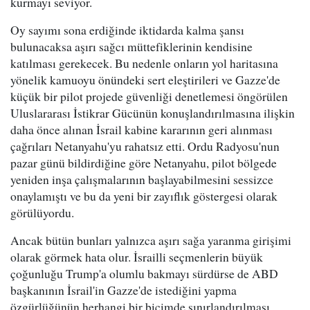
kurmayı seviyor.
Oy sayımı sona erdiğinde iktidarda kalma şansı
bulunacaksa aşırı sağcı müttefiklerinin kendisine
katılması gerekecek. Bu nedenle onların yol haritasına
yönelik kamuoyu önündeki sert eleştirileri ve Gazze'de
küçük bir pilot projede güvenliği denetlemesi öngörülen
Uluslararası İstikrar Gücünün konuşlandırılmasına ilişkin
daha önce alınan İsrail kabine kararının geri alınması
çağrıları Netanyahu'yu rahatsız etti. Ordu Radyosu'nun
pazar günü bildirdiğine göre Netanyahu, pilot bölgede
yeniden inşa çalışmalarının başlayabilmesini sessizce
onaylamıştı ve bu da yeni bir zayıflık göstergesi olarak
görülüyordu.
Ancak bütün bunları yalnızca aşırı sağa yaranma girişimi
olarak görmek hata olur. İsrailli seçmenlerin büyük
çoğunluğu Trump'a olumlu bakmayı sürdürse de ABD
başkanının İsrail'in Gazze'de istediğini yapma
özgürlüğünün herhangi bir biçimde sınırlandırılması