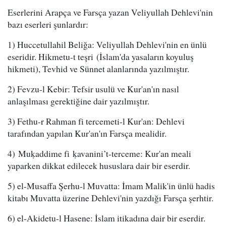
Eserlerini Arapça ve Farsça yazan Veliyullah Dehlevi'nin
bazı eserleri şunlardır:
1) Huccetullahil Beliğa: Veliyullah Dehlevi'nin en ünlü
eseridir. Hikmetu-t teşri (İslam'da yasaların koyuluş
hikmeti), Tevhid ve Sünnet alanlarında yazılmıştır.
2) Fevzu-l Kebir: Tefsir usulü ve Kur'an'ın nasıl
anlaşılması gerektiğine dair yazılmıştır.
3) Fethu-r Rahman fi tercemeti-l Kur'an: Dehlevi
tarafından yapılan Kur'an'ın Farsça mealidir.
4) Muḳaddime fi ḳavanini’t-terceme: Kur'an meali
yaparken dikkat edilecek hususlara dair bir eserdir.
5) el-Musaffa Şerhu-l Muvatta: İmam Malik'in ünlü hadis
kitabı Muvatta üzerine Dehlevi'nin yazdığı Farsça şerhtir.
6) el-Akidetu-l Hasene: İslam itikadına dair bir eserdir.