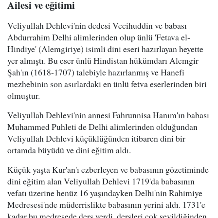
Ailesi ve eğitimi
Veliyullah Dehlevi'nin dedesi Vecihuddin ve babası
Abdurrahim Delhi alimlerinden olup ünlü 'Fetava el-
Hindiye' (Alemgiriye) isimli dini eseri hazırlayan heyette
yer almıştı. Bu eser ünlü Hindistan hükümdarı Alemgir
Şah'ın (1618-1707) talebiyle hazırlanmış ve Hanefi
mezhebinin son asırlardaki en ünlü fetva eserlerinden biri
olmuştur.
Veliyullah Dehlevi'nin annesi Fahrunnisa Hanım'ın babası
Muhammed Puhleti de Delhi alimlerinden olduğundan
Veliyullah Dehlevi küçüklüğünden itibaren dini bir
ortamda büyüdü ve dini eğitim aldı.
Küçük yaşta Kur'an'ı ezberleyen ve babasının gözetiminde
dini eğitim alan Veliyullah Dehlevi 1719'da babasının
vefatı üzerine henüz 16 yaşındayken Delhi'nin Rahimiye
Medresesi'nde müderrislikte babasının yerini aldı. 1731'e
kadar bu medresede ders verdi, dersleri çok sevildiğinden