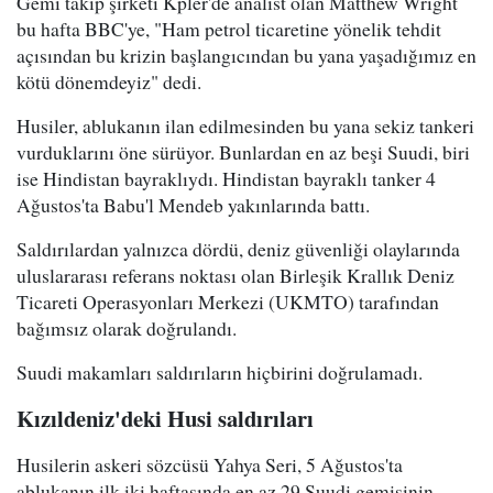
Gemi takip şirketi Kpler'de analist olan Matthew Wright
bu hafta BBC'ye, "Ham petrol ticaretine yönelik tehdit
açısından bu krizin başlangıcından bu yana yaşadığımız en
kötü dönemdeyiz" dedi.
Husiler, ablukanın ilan edilmesinden bu yana sekiz tankeri
vurduklarını öne sürüyor. Bunlardan en az beşi Suudi, biri
ise Hindistan bayraklıydı. Hindistan bayraklı tanker 4
Ağustos'ta Babu'l Mendeb yakınlarında battı.
Saldırılardan yalnızca dördü, deniz güvenliği olaylarında
uluslararası referans noktası olan Birleşik Krallık Deniz
Ticareti Operasyonları Merkezi (UKMTO) tarafından
bağımsız olarak doğrulandı.
Suudi makamları saldırıların hiçbirini doğrulamadı.
Kızıldeniz'deki Husi saldırıları
Husilerin askeri sözcüsü Yahya Seri, 5 Ağustos'ta
ablukanın ilk iki haftasında en az 29 Suudi gemisinin