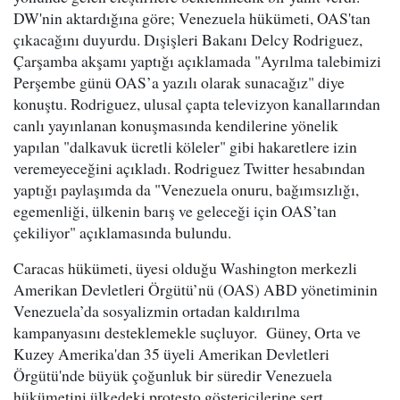
DW'nin aktardığına göre; Venezuela hükümeti, OAS'tan
çıkacağını duyurdu. Dışişleri Bakanı Delcy Rodriguez,
Çarşamba akşamı yaptığı açıklamada "Ayrılma talebimizi
Perşembe günü OAS’a yazılı olarak sunacağız" diye
konuştu. Rodriguez, ulusal çapta televizyon kanallarından
canlı yayınlanan konuşmasında kendilerine yönelik
yapılan "dalkavuk ücretli köleler" gibi hakaretlere izin
veremeyeceğini açıkladı. Rodriguez Twitter hesabından
yaptığı paylaşımda da "Venezuela onuru, bağımsızlığı,
egemenliği, ülkenin barış ve geleceği için OAS’tan
çekiliyor" açıklamasında bulundu.
Caracas hükümeti, üyesi olduğu Washington merkezli
Amerikan Devletleri Örgütü’nü (OAS) ABD yönetiminin
Venezuela’da sosyalizmin ortadan kaldırılma
kampanyasını desteklemekle suçluyor. Güney, Orta ve
Kuzey Amerika'dan 35 üyeli Amerikan Devletleri
Örgütü'nde büyük çoğunluk bir süredir Venezuela
hükümetini ülkedeki protesto göstericilerine sert