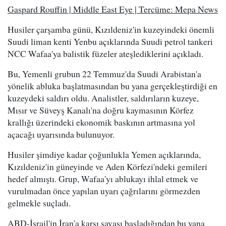
Gaspard Rouffin | Middle East Eye | Tercüme: Mepa News
Husiler çarşamba günü, Kızıldeniz'in kuzeyindeki önemli
Suudi liman kenti Yenbu açıklarında Suudi petrol tankeri
NCC Wafaa'ya balistik füzeler ateşlediklerini açıkladı.
Bu, Yemenli grubun 22 Temmuz'da Suudi Arabistan'a
yönelik abluka başlatmasından bu yana gerçekleştirdiği en
kuzeydeki saldırı oldu. Analistler, saldırıların kuzeye,
Mısır ve Süveyş Kanalı'na doğru kaymasının Körfez
krallığı üzerindeki ekonomik baskının artmasına yol
açacağı uyarısında bulunuyor.
Husiler şimdiye kadar çoğunlukla Yemen açıklarında,
Kızıldeniz'in güneyinde ve Aden Körfezi'ndeki gemileri
hedef almıştı. Grup, Wafaa'yı ablukayı ihlal etmek ve
vurulmadan önce yapılan uyarı çağrılarını görmezden
gelmekle suçladı.
ABD-İsrail'in İran'a karşı savaşı başladığından bu yana