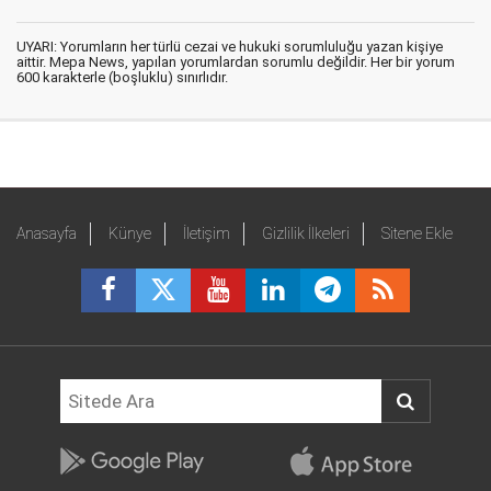
UYARI: Yorumların her türlü cezai ve hukuki sorumluluğu yazan kişiye
aittir. Mepa News, yapılan yorumlardan sorumlu değildir. Her bir yorum
600 karakterle (boşluklu) sınırlıdır.
Anasayfa
Künye
İletişim
Gizlilik İlkeleri
Sitene Ekle