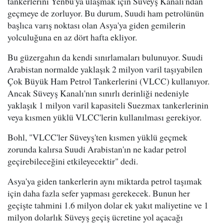
tankerlerini Yenbu'ya ulaşmak için Süveyş Kanalı'ndan
geçmeye de zorluyor. Bu durum, Suudi ham petrolünün
başlıca varış noktası olan Asya'ya giden gemilerin
yolculuğuna en az dört hafta ekliyor.
Bu güzergahın da kendi sınırlamaları bulunuyor. Suudi
Arabistan normalde yaklaşık 2 milyon varil taşıyabilen
Çok Büyük Ham Petrol Tankerlerini (VLCC) kullanıyor.
Ancak Süveyş Kanalı'nın sınırlı derinliği nedeniyle
yaklaşık 1 milyon varil kapasiteli Suezmax tankerlerinin
veya kısmen yüklü VLCC'lerin kullanılması gerekiyor.
Bohl, "VLCC'ler Süveyş'ten kısmen yüklü geçmek
zorunda kalırsa Suudi Arabistan'ın ne kadar petrol
geçirebileceğini etkileyecektir" dedi.
Asya'ya giden tankerlerin aynı miktarda petrol taşımak
için daha fazla sefer yapması gerekecek. Bunun her
geçişte tahmini 1.6 milyon dolar ek yakıt maliyetine ve 1
milyon dolarlık Süveyş geçiş ücretine yol açacağı