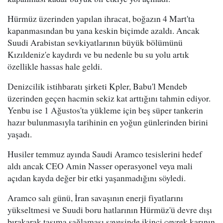
Hürmüz üzerinden yapılan ihracat, boğazın 4 Mart'ta
kapanmasından bu yana keskin biçimde azaldı. Ancak
Suudi Arabistan sevkiyatlarının büyük bölümünü
Kızıldeniz'e kaydırdı ve bu nedenle bu su yolu artık
özellikle hassas hale geldi.
Denizcilik istihbaratı şirketi Kpler, Babu'l Mendeb
üzerinden geçen hacmin sekiz kat arttığını tahmin ediyor.
Yenbu ise 1 Ağustos'ta yükleme için beş süper tankerin
hazır bulunmasıyla tarihinin en yoğun günlerinden birini
yaşadı.
Husiler temmuz ayında Saudi Aramco tesislerini hedef
aldı ancak CEO Amin Nasser operasyonel veya mali
açıdan kayda değer bir etki yaşanmadığını söyledi.
Aramco salı günü, İran savaşının enerji fiyatlarını
yükseltmesi ve Suudi boru hatlarının Hürmüz'ü devre dışı
bırakarak taşıma sağlaması sayesinde ikinci çeyrek karının