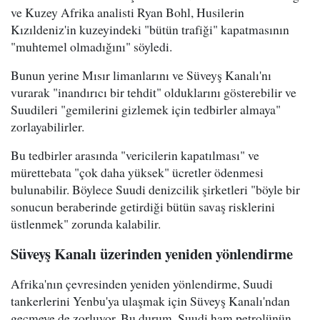
ve Kuzey Afrika analisti Ryan Bohl, Husilerin
Kızıldeniz'in kuzeyindeki "bütün trafiği" kapatmasının
"muhtemel olmadığını" söyledi.
Bunun yerine Mısır limanlarını ve Süveyş Kanalı'nı
vurarak "inandırıcı bir tehdit" olduklarını gösterebilir ve
Suudileri "gemilerini gizlemek için tedbirler almaya"
zorlayabilirler.
Bu tedbirler arasında "vericilerin kapatılması" ve
mürettebata "çok daha yüksek" ücretler ödenmesi
bulunabilir. Böylece Suudi denizcilik şirketleri "böyle bir
sonucun beraberinde getirdiği bütün savaş risklerini
üstlenmek" zorunda kalabilir.
Süveyş Kanalı üzerinden yeniden yönlendirme
Afrika'nın çevresinden yeniden yönlendirme, Suudi
tankerlerini Yenbu'ya ulaşmak için Süveyş Kanalı'ndan
geçmeye de zorluyor. Bu durum, Suudi ham petrolünün