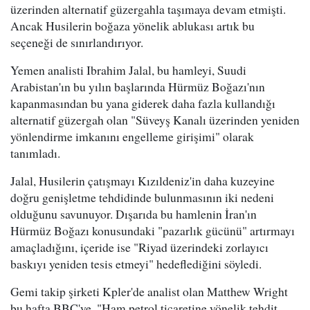
üzerinden alternatif güzergahla taşımaya devam etmişti.
Ancak Husilerin boğaza yönelik ablukası artık bu
seçeneği de sınırlandırıyor.
Yemen analisti Ibrahim Jalal, bu hamleyi, Suudi
Arabistan'ın bu yılın başlarında Hürmüz Boğazı'nın
kapanmasından bu yana giderek daha fazla kullandığı
alternatif güzergah olan "Süveyş Kanalı üzerinden yeniden
yönlendirme imkanını engelleme girişimi" olarak
tanımladı.
Jalal, Husilerin çatışmayı Kızıldeniz'in daha kuzeyine
doğru genişletme tehdidinde bulunmasının iki nedeni
olduğunu savunuyor. Dışarıda bu hamlenin İran'ın
Hürmüz Boğazı konusundaki "pazarlık gücünü" artırmayı
amaçladığını, içeride ise "Riyad üzerindeki zorlayıcı
baskıyı yeniden tesis etmeyi" hedeflediğini söyledi.
Gemi takip şirketi Kpler'de analist olan Matthew Wright
bu hafta BBC'ye, "Ham petrol ticaretine yönelik tehdit