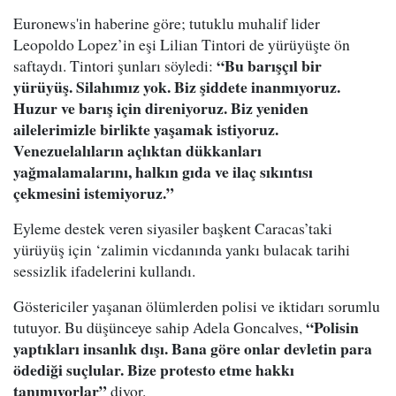
Euronews'in haberine göre; tutuklu muhalif lider
Leopoldo Lopez’in eşi Lilian Tintori de yürüyüşte ön
“Bu barışçıl bir
saftaydı. Tintori şunları söyledi:
yürüyüş. Silahımız yok. Biz şiddete inanmıyoruz.
Huzur ve barış için direniyoruz. Biz yeniden
ailelerimizle birlikte yaşamak istiyoruz.
Venezuelalıların açlıktan dükkanları
yağmalamalarını, halkın gıda ve ilaç sıkıntısı
çekmesini istemiyoruz.”
Eyleme destek veren siyasiler başkent Caracas’taki
yürüyüş için ‘zalimin vicdanında yankı bulacak tarihi
sessizlik ifadelerini kullandı.
Göstericiler yaşanan ölümlerden polisi ve iktidarı sorumlu
“Polisin
tutuyor. Bu düşünceye sahip Adela Goncalves,
yaptıkları insanlık dışı. Bana göre onlar devletin para
ödediği suçlular. Bize protesto etme hakkı
tanımıyorlar”
diyor.