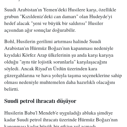
Suudi Arabistan'ın Yemen'deki Husilere karşı, özellikle
grubun "Kızıldeniz'deki can damarı" olan Hudeyde'yi
hedef alacak "yeni ve büyük bir saldırısı" Husiler
açısından ağır sonuçlar doğurabilir.
Bohl, Husilerin gerilimi artırması halinde Suudi
Arabistan'ın Hürmüz Boğazı'nın kapanması nedeniyle
kıyıdaki Körfez Arap ülkelerinin şu anda karşı karşıya
olduğu "aynı tür lojistik sorunlarla" karşılaşacağını
söyledi. Ancak Riyad'ın Ürdün üzerinden kara
güzergahlarına ve hava yoluyla taşıma seçeneklerine sahip
olması nedeniyle muhtemelen daha hazırlıklı olacağını
belirtti.
Suudi petrol ihracatı düşüyor
Husilerin Babu'l Mendeb'e uyguladığı abluka şimdiye
kadar Suudi petrol ihracatı üzerinde Hürmüz Boğazı'nın
kapanması kadar büyük bir etkiye yol açmadı.