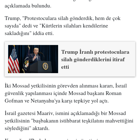
açıklamada bulundu.
Trump, "Protestoculara silah gönderdik, hem de çok
sayıda" dedi ve "Kürtlerin silahları kendilerine
sakladığını" iddia etti.
Trump İranlı protestoculara
silah gönderdiklerini itiraf
etti
İki Mossad yetkilisinin görevden alınması kararı, İsrail
güvenlik yapılanması içinde Mossad başkanı Roman
Gofman ve Netanyahu'ya karşı tepkiye yol açtı.
İsrail gazetesi Maariv, ismini açıklamadığı bir Mossad
yetkilisinin "başbakanın istihbarat teşkilatını mahvettiğini
söylediğini" aktardı.