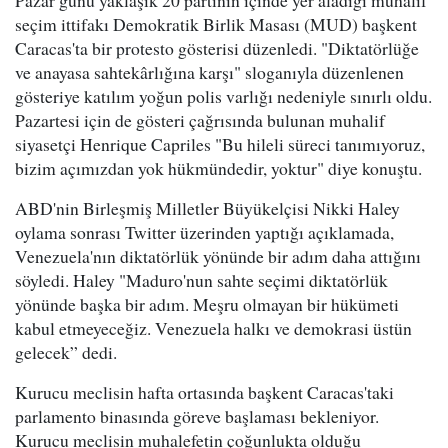
Pazar günü yaklaşık 20 partinin içinde yer aladığı muhalif
seçim ittifakı Demokratik Birlik Masası (MUD) başkent
Caracas'ta bir protesto gösterisi düzenledi. "Diktatörlüğe
ve anayasa sahtekârlığına karşı" sloganıyla düzenlenen
gösteriye katılım yoğun polis varlığı nedeniyle sınırlı oldu.
Pazartesi için de gösteri çağrısında bulunan muhalif
siyasetçi Henrique Capriles "Bu hileli süreci tanımıyoruz,
bizim açımızdan yok hükmündedir, yoktur" diye konuştu.
ABD'nin Birleşmiş Milletler Büyükelçisi Nikki Haley
oylama sonrası Twitter üzerinden yaptığı açıklamada,
Venezuela'nın diktatörlük yönünde bir adım daha attığını
söyledi. Haley "Maduro'nun sahte seçimi diktatörlük
yönünde başka bir adım. Meşru olmayan bir hükümeti
kabul etmeyeceğiz. Venezuela halkı ve demokrasi üstün
gelecek” dedi.
Kurucu meclisin hafta ortasında başkent Caracas'taki
parlamento binasında göreve başlaması bekleniyor.
Kurucu meclisin muhalefetin çoğunlukta olduğu