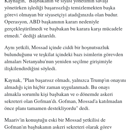
Kaynağın, "Başbakanın ve siyasi yönetimin savaşı
yönetirken işlediği başarısızlığı temizlemekten başka
görevi olmayan bir siyasetçiyi atadığınızda olan budur.
Operasyon, ABD başkanının kararı nedeniyle
gerçekleştirilmedi ve başbakan bu karara karşı mücadele
etmedi." dediği aktarıldı.
Aynı yetkili, Mossad içinde ciddi bir hoşnutsuzluk
bulunduğunu ve teşkilat içindeki bazı isimlerin görevden
almaları Netanyahu'nun yeniden seçilme girişimiyle
ilişkilendirdiğini söyledi.
Kaynak, "Plan başarısız olmadı, yalnızca Trump'ın onayını
almadığı için hiçbir zaman uygulanmadı. Bu onayı
almakla sorumlu kişi başbakan ve o dönemde askeri
sekreteri olan Gofman'dı. Gofman, Mossad'a katılmadan
önce planı tamamen destekliyordu" dedi.
Maariv'in konuştuğu eski bir Mossad yetkilisi de
Gofman'ın başbakanın askeri sekreteri olarak görev