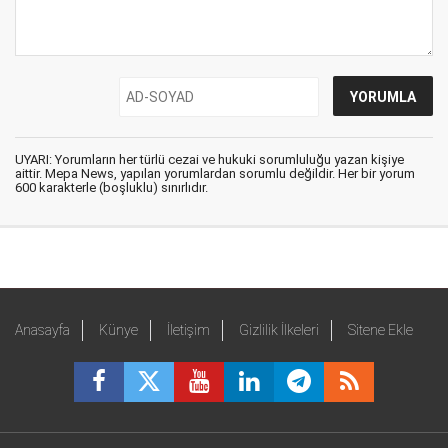
UYARI: Yorumların her türlü cezai ve hukuki sorumluluğu yazan kişiye
aittir. Mepa News, yapılan yorumlardan sorumlu değildir. Her bir yorum
600 karakterle (boşluklu) sınırlıdır.
Anasayfa
Künye
İletişim
Gizlilik İlkeleri
Sitene Ekle