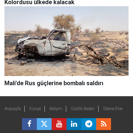
Kolordusu ülkede kalacak
Mali'de Rus güçlerine bombalı saldırı
Anasayfa
Künye
İletişim
Gizlilik İlkeleri
Sitene Ekle