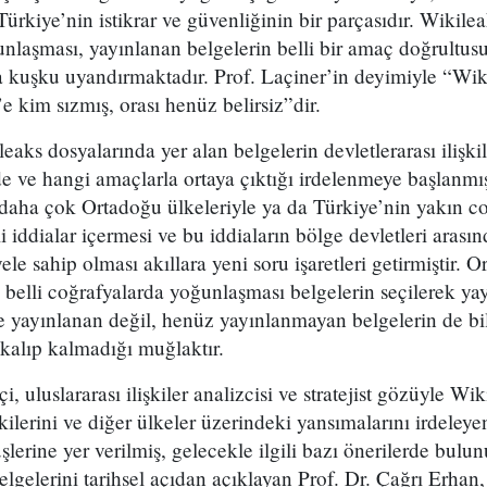
Türkiye’nin istikrar ve güvenliğinin bir parçasıdır. Wikile
nlaşması, yayınlanan belgelerin belli bir amaç doğrultusu
 kuşku uyandırmaktadır. Prof. Laçiner’in deyimiyle “Wi
e kim sızmış, orası henüz belirsiz”dir.
eaks dosyalarında yer alan belgelerin devletlerarası ilişki
de ve hangi amaçlarla ortaya çıktığı irdelenmeye başlanmış
 daha çok Ortadoğu ülkeleriyle ya da Türkiye’nin yakın c
li iddialar içermesi ve bu iddiaların bölge devletleri arasın
le sahip olması akıllara yeni soru işaretleri getirmiştir. O
n belli coğrafyalarda yoğunlaşması belgelerin seçilerek ya
 yayınlanan değil, henüz yayınlanmayan belgelerin de bil
a kalıp kalmadığı muğlaktır.
i, uluslararası ilişkiler analizcisi ve stratejist gözüyle Wi
tkilerini ve diğer ülkeler üzerindeki yansımalarını irdeley
lerine yer verilmiş, gelecekle ilgili bazı önerilerde bulu
elerini tarihsel açıdan açıklayan Prof. Dr. Çağrı Erhan, u