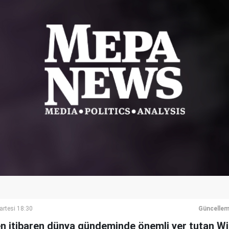
artesi 18:30
Güncellem
en itibaren dünya gündeminde önemli yer tutan Wi