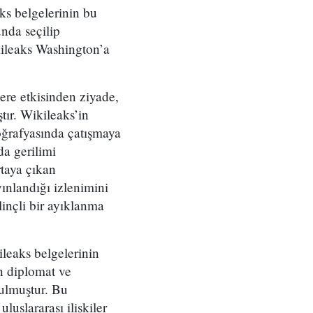
aks belgelerinin bu
nda seçilip
kileaks Washington’a
lere etkisinden ziyade,
tır. Wikileaks’in
oğrafyasında çatışmaya
da gerilimi
rtaya çıkan
yınlandığı izlenimini
inçli bir ayıklanma
kileaks belgelerinin
en diplomat ve
nulmuştur. Bu
luslararası ilişkiler