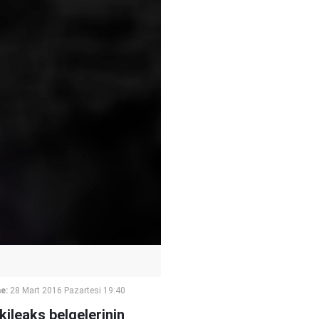
e:
28 Mart 2016 Pazartesi 19:40
kileaks belgelerinin