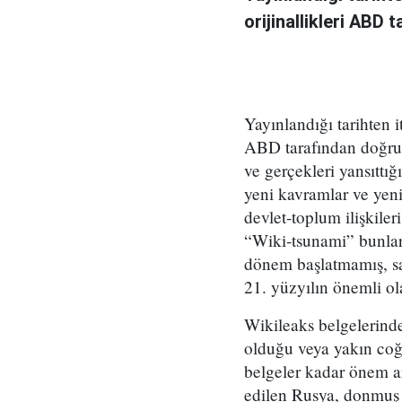
orijinallikleri ABD 
Yayınlandığı tarihten 
ABD tarafından doğrula
ve gerçekleri yansıttı
yeni kavramlar ve yeni 
devlet-toplum ilişkiler
“Wiki-tsunami” bunlarda
dönem başlatmamış, san
21. yüzyılın önemli ol
Wikileaks belgelerind
olduğu veya yakın coğr
belgeler kadar önem ar
edilen Rusya, donmuş 