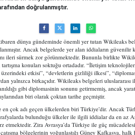
tarafından doğrulanmıştır.
itibaren dünya gündeminde önemli yer tutan Wikileaks belge
nmıştır. Ancak belgelerde yer alan iddiaların güvenilir 
ğını ileri sürmek zor görünmektedir. Bununla birlikte Wik
tartışma konuları soktuğu ortadadır. “İletişim teknolojiler
i üzerindeki etkisi”, “devletlerin gizliliği ilkesi”, “diplom
n yalnızca birkaçıdır. Wikileaks belgeleri uluslararası il
ıldığı gibi diplomasinin sonunu getirmemiş, ancak yaratt
aylarından biri olarak çoktan tarihe geçmiştir.
e en çok adı geçen ülkelerden biri Türkiye’dir. Ancak Tü
afyalarda bulunduğu ülkeler ile ilgili iddialar da en az 
z etmektedir. Zira Avrasya’da Türkiye ile güç mücadelesi
çatışma bölgelerinin yoğunlaştığı Güney Kafkasya, halk h