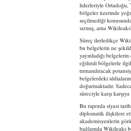
liderleriyle Ortadoğu, 
bölgeler üzerinde yoğu
seçilmediği konusunda
sızmış, ama Wikileaks’
Süreç ilerledikçe Wikil
bu belgelerin ne şekil
yayınladığı belgelerin
eğilimli bölgelerle ilgi
tırmandıracak potansiye
belgelerdeki iddiaları
doğurmaktadır. Sadece
süreciyle karşı karşıy
Bu raporda siyasi tarihç
diplomatik ilişkilere e
akademisyenlerin görüş
bağlamda Wikileaks belg