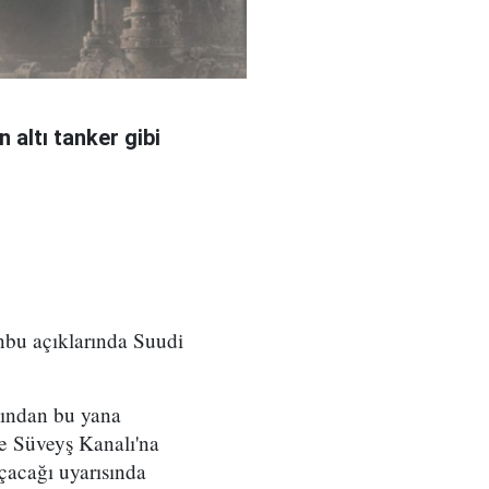
 altı tanker gibi
nbu açıklarında Suudi
sından bu yana
 ve Süveyş Kanalı'na
çacağı uyarısında