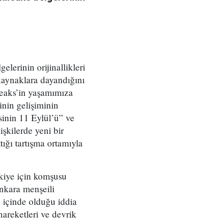
lerinin orijinallikleri
kaynaklara dayandığını
ileaks’in yaşamımıza
inin gelişiminin
asinin 11 Eylül’ü” ve
işkilerde yeni bir
ığı tartışma ortamıyla
rkiye için komşusu
Ankara menşeili
 içinde olduğu iddia
areketleri ve devrik