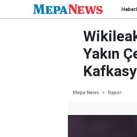
Haber
Wikilea
Yakın Ç
Kafkasy
Mepa News
>
Rapor