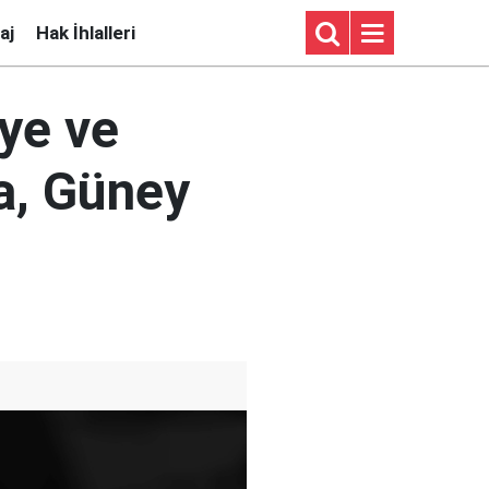
aj
Hak İhlalleri
ye ve
a, Güney