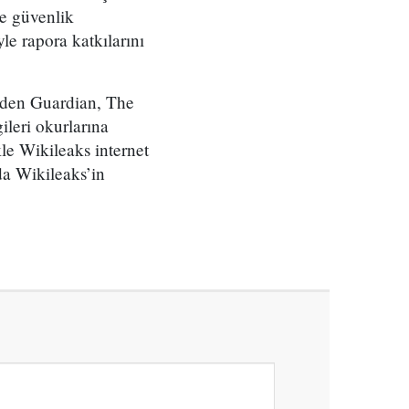
e güvenlik
le rapora katkılarını
inden Guardian, The
leri okurlarına
kle Wikileaks internet
da Wikileaks’in