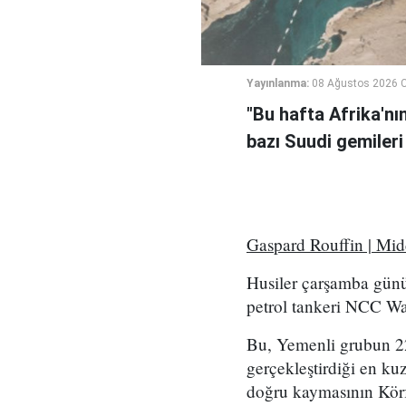
Yayınlanma:
08 Ağustos 2026 C
"Bu hafta Afrika'nı
bazı Suudi gemileri
Gaspard Rouffin | Mi
Husiler çarşamba günü
petrol tankeri NCC Wafa
Bu, Yemenli grubun 2
gerçekleştirdiği en kuz
doğru kaymasının Körf