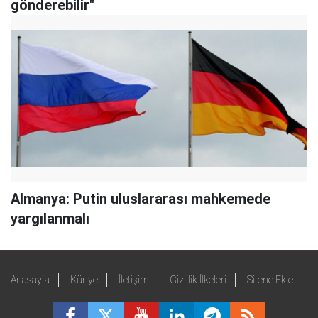
gönderebilir"
Almanya: Putin uluslararası mahkemede
yargılanmalı
Anasayfa
Künye
İletişim
Gizlilik İlkeleri
Sitene Ekle