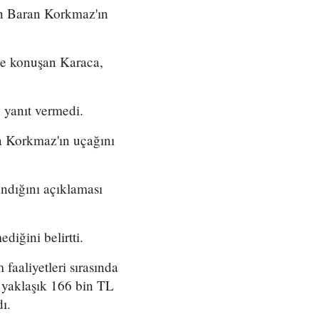
n Baran Korkmaz'ın
k'e konuşan Karaca,
 yanıt vermedi.
da Korkmaz'ın uçağını
andığını açıklaması
iğini belirtti.
faaliyetleri sırasında
n yaklaşık 166 bin TL
ı.