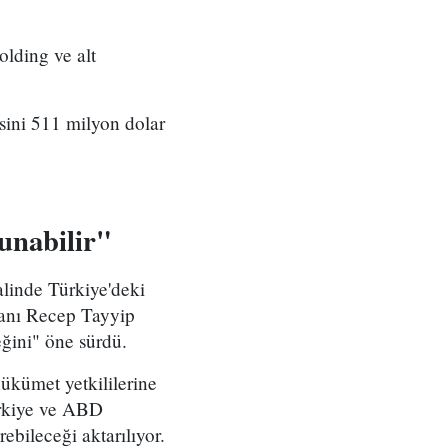
lding ve alt
ini 511 milyon dolar
unabilir"
alinde Türkiye'deki
kanı Recep Tayyip
eğini" öne sürdü.
ükümet yetkililerine
ürkiye ve ABD
ebileceği aktarılıyor.