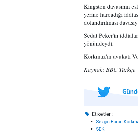
Kingston davasının esk
yerine harcadığı iddia
dolandırılması davası
Sedat Peker'in iddiala
yönündeydi.
Korkmaz'ın avukatı Vol
Kaynak: BBC Türkçe
Etiketler :
Sezgin Baran Korkm
SBK