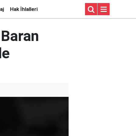
aj
Hak İhlalleri
 Baran
de