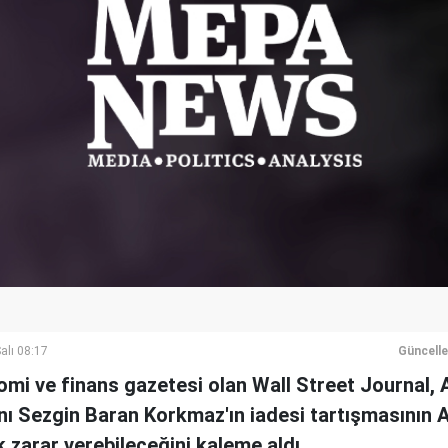
alı 08:17
Güncell
mi ve finans gazetesi olan Wall Street Journal, 
anı Sezgin Baran Korkmaz'ın iadesi tartışmasının 
k zarar verebileceğini kaleme aldı.