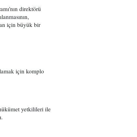
amı'nın direktörü
ılanmasının,
ğan için büyük bir
klamak için komplo
ükümet yetkilileri ile
ı.