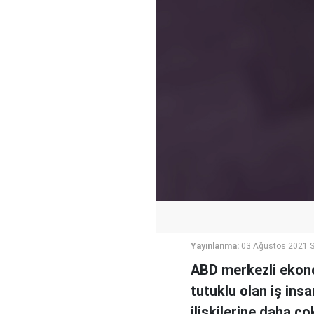
Yayınlanma:
03 Ağustos 2021 S
ABD merkezli ekono
tutuklu olan iş ins
ilişkilerine daha ço