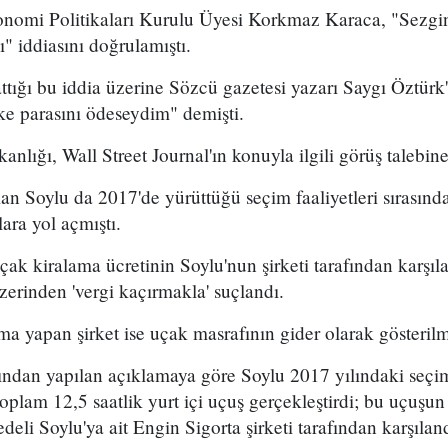
nomi Politikaları Kurulu Üyesi Korkmaz Karaca, "Sezgi
ı" iddiasını doğrulamıştı.
attığı bu iddia üzerine Sözcü gazetesi yazarı Saygı Öztür
ke parasını ödeseydim" demişti.
lığı, Wall Street Journal'ın konuyla ilgili görüş talebine
an Soylu da 2017'de yürüttüğü seçim faaliyetleri sırasın
ara yol açmıştı.
uçak kiralama ücretinin Soylu'nun şirketi tarafından karşıl
üzerinden 'vergi kaçırmakla' suçlandı.
 yapan şirket ise uçak masrafının gider olarak gösterilmed
afından yapılan açıklamaya göre Soylu 2017 yılındaki seçim 
oplam 12,5 saatlik yurt içi uçuş gerçekleştirdi; bu uçuşu
deli Soylu'ya ait Engin Sigorta şirketi tarafından karşıland