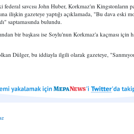
i federal savcısı John Huber, Korkmaz'ın Kingstonların p
sına ilişkin gazeteye yaptığı açıklamada, "Bu dava eski mo
ydı" saptamasında bulundu.
rından bir başkası ise Soylu'nun Korkmaz'a kaçması için h
kan Dülger, bu iddiayla ilgili olarak gazeteye, "Sanmıyor
az