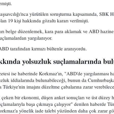
emişti.
aşsavcılığı'nca yürütülen soruşturma kapsamında, SBK Ho
olan 19 kişi hakkında gözaltı kararı verilmişti.
ırı belge düzenlemek, kara para aklamak ve ABD hazines
uçlamalardan yargılanıyor.
BD tarafından kırmızı bültenle aranıyordu.
ında yolsuzluk suçlamalarında bul
azetesi ise haberinde Korkmaz'ın, "ABD'de yargılanması h
lsuzluk iddialarında bulunabileceği, bunun da Cumhurbaş
a Türkiye'nin imajını düzeltme çabalarına zarar verebilec
 çeken bir ekonomi, düşen anket sonuçları ve üst düzey h
suçlamalarıyla başa çıkmaya çalışıyor" denilen haberde T
 Korkmaz'a yönelik iade talebi yüzünden daha çok zarar gör