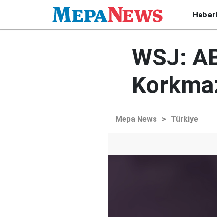
Haber
WSJ: AB
Korkmaz
Mepa News
>
Türkiye