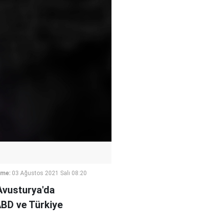
eme:
03 Ağustos 2021 Salı 08:20
Avusturya'da
ABD ve Türkiye