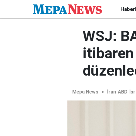
Haber
WSJ: BA
itibaren
düzenle
Mepa News
>
İran-ABD-İsr