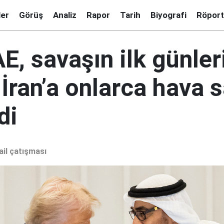
ler
Görüş
Analiz
Rapor
Tarih
Biyografi
Röport
E, savaşın ilk günle
 İran’a onlarca hava s
di
ail çatışması