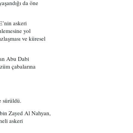
 yaşandığı da öne
’nin askeri
enlemesine yol
ızlaşması ve küresel
’dan Abu Dabi
çözüm çabalarına
e sürüldü.
 bin Zayed Al Nahyan,
eli askeri