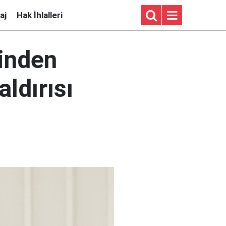
aj
Hak İhlalleri
rinden
aldırısı