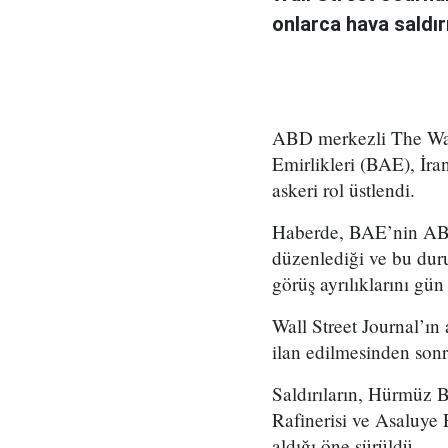
onlarca hava saldır
ABD merkezli The Wall 
Emirlikleri (BAE), İra
askeri rol üstlendi.
Haberde, BAE’nin ABD v
düzenlediği ve bu dur
görüş ayrılıklarını gün
Wall Street Journal’ın 
ilan edilmesinden sonr
Saldırıların, Hürmüz
Rafinerisi ve Asaluye P
aldığı öne sürüldü.