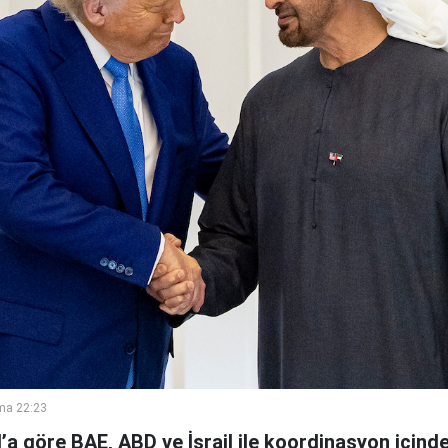
ma 22:23
’a göre BAE, ABD ve İsrail ile koordinasyon içinde