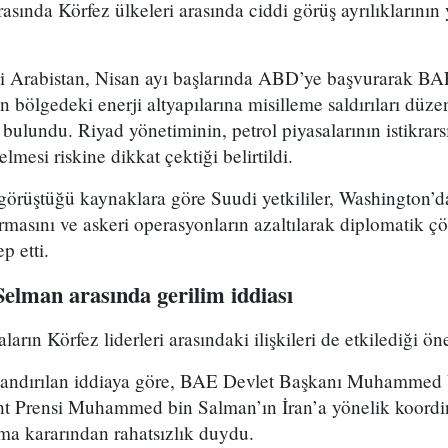
rasında Körfez ülkeleri arasında ciddi görüş ayrılıklarının
 Arabistan, Nisan ayı başlarında ABD’ye başvurarak BAE
ın bölgedeki enerji altyapılarına misilleme saldırıları düz
 bulundu. Riyad yönetiminin, petrol piyasalarının istikrars
elmesi riskine dikkat çektiği belirtildi.
n görüştüğü kaynaklara göre Suudi yetkililer, Washington
ırmasını ve askeri operasyonların azaltılarak diplomatik 
p etti.
Selman arasında gerilim iddiası
arın Körfez liderleri arasındaki ilişkileri de etkilediği ön
dayandırılan iddiaya göre, BAE Devlet Başkanı Muhammed
ht Prensi Muhammed bin Salman’ın İran’a yönelik koordin
ma kararından rahatsızlık duydu.