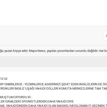
ğu yazan kişiye aittir. Mepa News, yapılan yorumlardan sorumlu değildir. Her bir 
 12:32
IP ONBİNLERCE - YÜZBİNLERCE ASKERİMİZİ ŞEHİT EDEN İNGİLİZLERİN DE Ö
İRDİKLERİ İNGİLİZ UŞAĞI YAHUDİ DÖLLERİ KOMUTA MERKEZLERİNE TAM TAB
UMUŞTUM DİYORDU Kİ :
ER İSRAİLDEKİ SİYONİSTLERDEN DAHA YAHUDİ DİYE
RAİL YAHUDİSİNDEN DAHA YAHUDİ OLAN MASKELİ MÜSLÜMAN (!) GEÇİNEN T