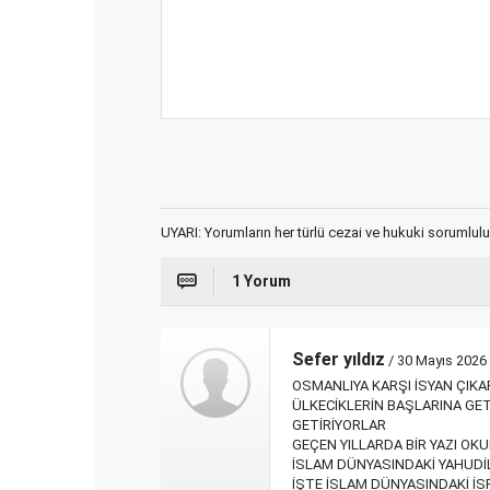
UYARI: Yorumların her türlü cezai ve hukuki sorumlulu
1 Yorum
Sefer yıldız
/ 30 Mayıs 2026
OSMANLIYA KARŞI İSYAN ÇIKAR
ÜLKECİKLERİN BAŞLARINA GET
GETİRİYORLAR
GEÇEN YILLARDA BİR YAZI OK
İSLAM DÜNYASINDAKİ YAHUDİL
İŞTE İSLAM DÜNYASINDAKİ İS