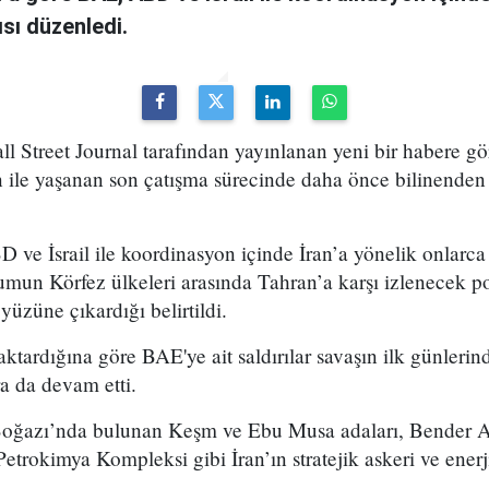
ısı düzenledi.
Street Journal tarafından yayınlanan yeni bir habere gör
n ile yaşanan son çatışma sürecinde daha önce bilinenden
e İsrail ile koordinasyon içinde İran’a yönelik onlarca 
umun Körfez ülkeleri arasında Tahran’a karşı izlenecek p
 yüzüne çıkardığı belirtildi.
aktardığına göre BAE'ye ait saldırılar savaşın ilk günlerin
a da devam etti.
 Boğazı’nda bulunan Keşm ve Ebu Musa adaları, Bender 
etrokimya Kompleksi gibi İran’ın stratejik askeri ve enerji