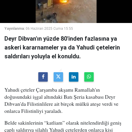
Yayınlanma:
06 Haziran 2025 Cuma 15:55
Deyr Dibvan'ın yüzde 80'inden fazlasına ya
askeri kararnameler ya da Yahudi çetelerin
saldırıları yoluyla el konuldu.
Yahudi çeteler Çarşamba akşamı Ramallah'ın
doğusundaki işgal altındaki Batı Şeria kasabası Deyr
Dibvan'da Filistinlilere ait birçok mülkü ateşe verdi ve
onlarca Filistinliyi yaraladı.
Belde sakinlerinin “katliam” olarak nitelendirdiği geniş
çaplı saldırıya silahlı Yahudi çetelerden onlarca kişi