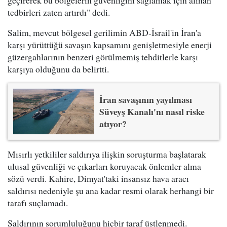
geçirerek bu bölgelerin güvenliğini sağlamak için alınan
tedbirleri zaten artırdı" dedi.
Salim, mevcut bölgesel gerilimin ABD-İsrail'in İran'a
karşı yürüttüğü savaşın kapsamını genişletmesiyle enerji
güzergahlarının benzeri görülmemiş tehditlerle karşı
karşıya olduğunu da belirtti.
İran savaşının yayılması
Süveyş Kanalı'nı nasıl riske
atıyor?
Mısırlı yetkililer saldırıya ilişkin soruşturma başlatarak
ulusal güvenliği ve çıkarları koruyacak önlemler alma
sözü verdi. Kahire, Dimyat'taki insansız hava aracı
saldırısı nedeniyle şu ana kadar resmi olarak herhangi bir
tarafı suçlamadı.
Saldırının sorumluluğunu hiçbir taraf üstlenmedi.