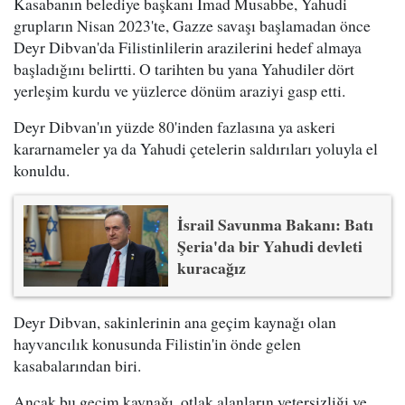
Kasabanın belediye başkanı İmad Musabbe, Yahudi
grupların Nisan 2023'te, Gazze savaşı başlamadan önce
Deyr Dibvan'da Filistinlilerin arazilerini hedef almaya
başladığını belirtti. O tarihten bu yana Yahudiler dört
yerleşim kurdu ve yüzlerce dönüm araziyi gasp etti.
Deyr Dibvan'ın yüzde 80'inden fazlasına ya askeri
kararnameler ya da Yahudi çetelerin saldırıları yoluyla el
konuldu.
İsrail Savunma Bakanı: Batı
Şeria'da bir Yahudi devleti
kuracağız
Deyr Dibvan, sakinlerinin ana geçim kaynağı olan
hayvancılık konusunda Filistin'in önde gelen
kasabalarından biri.
Ancak bu geçim kaynağı, otlak alanların yetersizliği ve