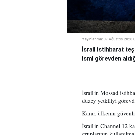
Yayınlanma:
07 Ağustos 2026 
İsrail istihbarat te
ismi görevden aldığı 
İsrail'in Mossad istihb
düzey yetkiliyi görevd
Karar, ülkenin güvenli
İsrail'in Channel 12 k
gruplarının kullanılma