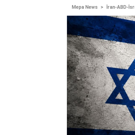
Mepa News
>
İran-ABD-İsr