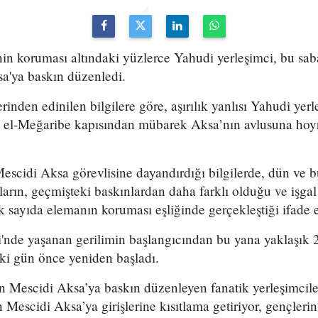
inin koruması altındaki yüzlerce Yahudi yerleşimci, bu sa
sa'ya baskın düzenledi.
inden edinilen bilgilere göre, aşırılık yanlısı Yahudi yerle
da el-Meğaribe kapısından mübarek Aksa’nın avlusuna hoy
Mescidi Aksa görevlisine dayandırdığı bilgilerde, dün ve b
nların, geçmişteki baskınlardan daha farklı olduğu ve işga
 sayıda elemanın koruması eşliğinde gerçekleştiği ifade e
'nde yaşanan gerilimin başlangıcından bu yana yaklaşık
 iki gün önce yeniden başladı.
an Mescidi Aksa’ya baskın düzenleyen fanatik yerleşimcile
escidi Aksa’ya girişlerine kısıtlama getiriyor, gençlerin