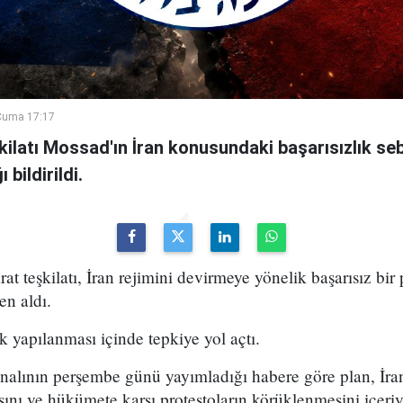
Cuma 17:17
şkilatı Mossad'ın İran konusundaki başarısızlık se
bildirildi.
arat teşkilatı, İran rejimini devirmeye yönelik başarısız bir
en aldı.
k yapılanması içinde tepkiye yol açtı.
analının perşembe günü yayımladığı habere göre plan, İran
sını ve hükümete karşı protestoların körüklenmesini içeri