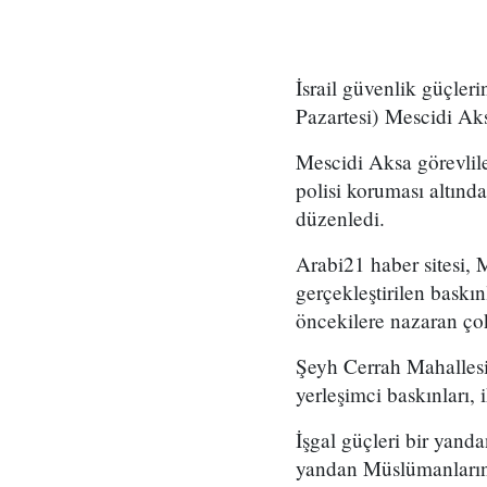
İsrail güvenlik güçler
Pazartesi) Mescidi Ak
Mescidi Aksa görevliler
polisi koruması altın
düzenledi.
Arabi21 haber sitesi, 
gerçekleştirilen baskı
öncekilere nazaran çok
Şeyh Cerrah Mahallesi
yerleşimci baskınları,
İşgal güçleri bir yand
yandan Müslümanların M