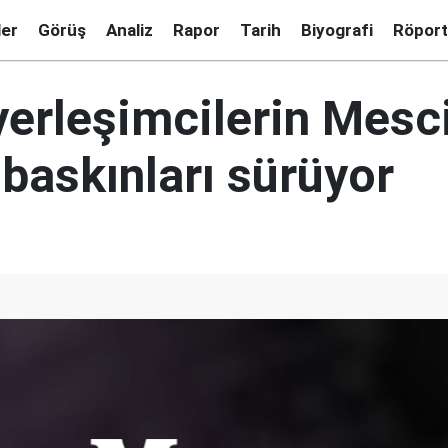
ler
Görüş
Analiz
Rapor
Tarih
Biyografi
Röport
yerleşimcilerin Mesc
baskınları sürüyor