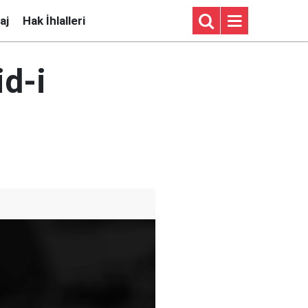
aj
Hak İhlalleri
id-i