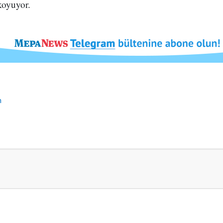
 koyuyor.
n