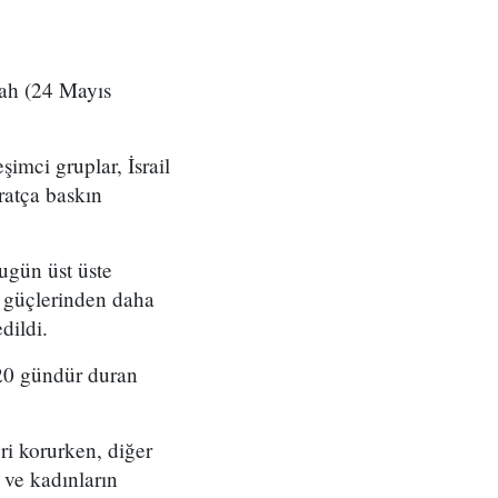
bah (24 Mayıs
şimci gruplar, İsrail
ratça baskın
ugün üst üste
l güçlerinden daha
dildi.
 20 gündür duran
ri korurken, diğer
 ve kadınların