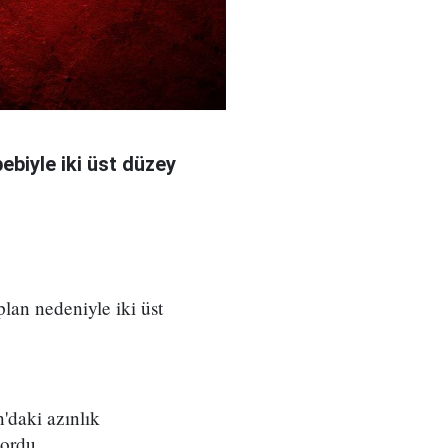
bebiyle iki üst düzey
 plan nedeniyle iki üst
'daki azınlık
yordu.