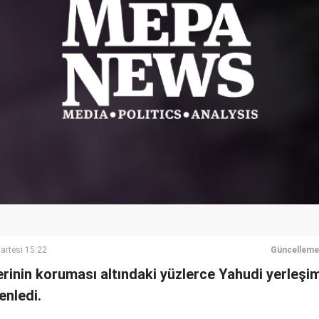
artesi 15:22
Güncelleme
lerinin koruması altındaki yüzlerce Yahudi yerleşi
enledi.