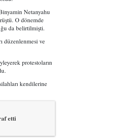
ı Binyamin Netanyahu
örüştü. O dönemde
u da belirtilmişti.
arı düzenlenmesi ve
yleyerek protestoların
du.
ilahları kendilerine
af etti