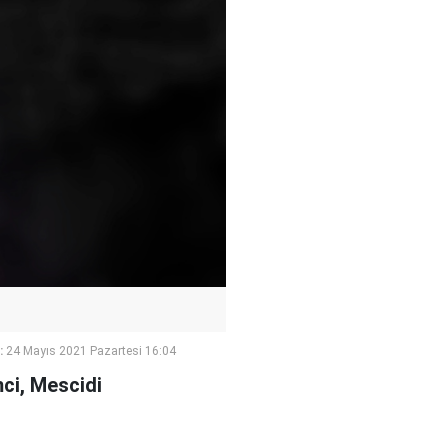
:
24 Mayıs 2021 Pazartesi 16:04
mci, Mescidi