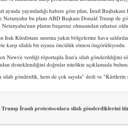
t ayında yayımladığı habere göre plan, İsrail Başbakan
 ve Netanyahu bu planı ABD Başkanı Donald Trump ile g
 Netanyahu'nun planın başarısız olmasından rahatsız olduğ
n Irak Kürdistanı sınırına yakın bölgelerine hava saldırıl
e karşı silahlı bir isyana öncülük etmesi öngörülüyordu.
x News'e verdiği röportajda İran'a silah gönderildiğini sö
ından desteklendiğini doğrular nitelikte açıklamada bulun
 silah gönderdik, hem de çok sayıda" dedi ve "Kürtlerin s
Trump İranlı protestoculara silah gönderdiklerini itir