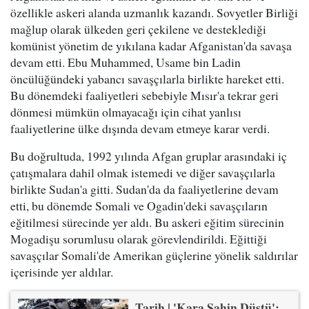
özellikle askeri alanda uzmanlık kazandı. Sovyetler Birliği
mağlup olarak ülkeden geri çekilene ve desteklediği
komünist yönetim de yıkılana kadar Afganistan'da savaşa
devam etti. Ebu Muhammed, Usame bin Ladin
öncülüğündeki yabancı savaşçılarla birlikte hareket etti.
Bu dönemdeki faaliyetleri sebebiyle Mısır'a tekrar geri
dönmesi mümkün olmayacağı için cihat yanlısı
faaliyetlerine ülke dışında devam etmeye karar verdi.
Bu doğrultuda, 1992 yılında Afgan gruplar arasındaki iç
çatışmalara dahil olmak istemedi ve diğer savaşçılarla
birlikte Sudan'a gitti. Sudan'da da faaliyetlerine devam
etti, bu dönemde Somali ve Ogadin'deki savaşçıların
eğitilmesi sürecinde yer aldı. Bu askeri eğitim sürecinin
Mogadişu sorumlusu olarak görevlendirildi. Eğittiği
savaşçılar Somali'de Amerikan güçlerine yönelik saldırılar
içerisinde yer aldılar.
Tarih | 'Kara Şahin Düştü':