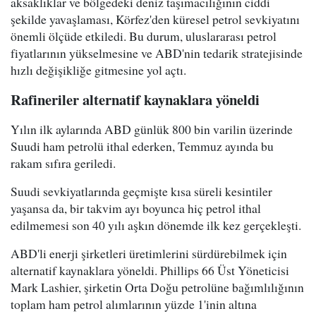
aksaklıklar ve bölgedeki deniz taşımacılığının ciddi
şekilde yavaşlaması, Körfez'den küresel petrol sevkiyatını
önemli ölçüde etkiledi. Bu durum, uluslararası petrol
fiyatlarının yükselmesine ve ABD'nin tedarik stratejisinde
hızlı değişikliğe gitmesine yol açtı.
Rafineriler alternatif kaynaklara yöneldi
Yılın ilk aylarında ABD günlük 800 bin varilin üzerinde
Suudi ham petrolü ithal ederken, Temmuz ayında bu
rakam sıfıra geriledi.
Suudi sevkiyatlarında geçmişte kısa süreli kesintiler
yaşansa da, bir takvim ayı boyunca hiç petrol ithal
edilmemesi son 40 yılı aşkın dönemde ilk kez gerçekleşti.
ABD'li enerji şirketleri üretimlerini sürdürebilmek için
alternatif kaynaklara yöneldi. Phillips 66 Üst Yöneticisi
Mark Lashier, şirketin Orta Doğu petrolüne bağımlılığının
toplam ham petrol alımlarının yüzde 1'inin altına