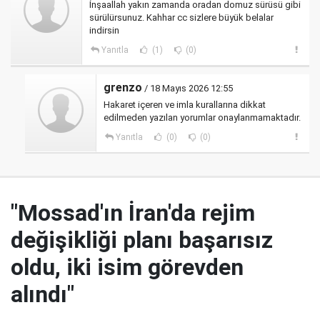
İnşaallah yakın zamanda oradan domuz sürüsü gibi
sürülürsunuz. Kahhar cc sizlere büyük belalar
indirsin
Yanıtla
(1)
(0)
grenzo
/ 18 Mayıs 2026 12:55
Hakaret içeren ve imla kurallarına dikkat
edilmeden yazılan yorumlar onaylanmamaktadır.
Yanıtla
(0)
(0)
"Mossad'ın İran'da rejim
değişikliği planı başarısız
oldu, iki isim görevden
alındı"