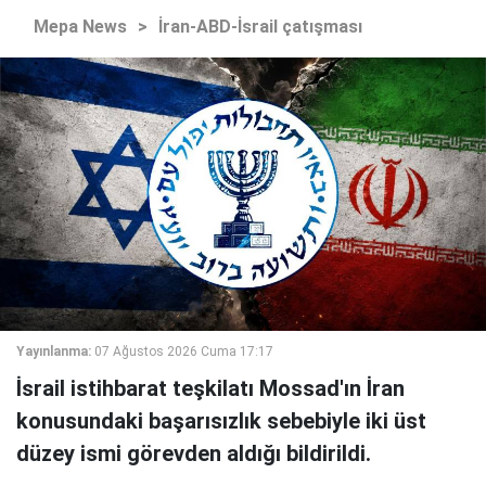
Mepa News
>
İran-ABD-İsrail çatışması
Yayınlanma:
07 Ağustos 2026 Cuma 17:17
İsrail istihbarat teşkilatı Mossad'ın İran
konusundaki başarısızlık sebebiyle iki üst
düzey ismi görevden aldığı bildirildi.