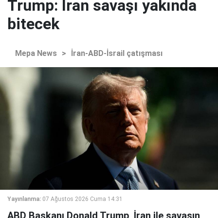
Trump: İran savaşı yakında
bitecek
Mepa News
>
İran-ABD-İsrail çatışması
Yayınlanma:
07 Ağustos 2026 Cuma 14:31
ABD Başkanı Donald Trump, İran ile savaşın