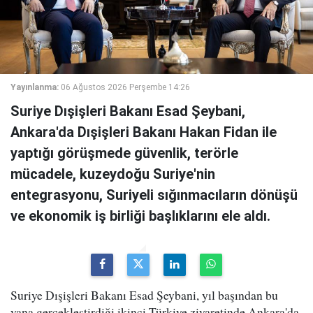
Yayınlanma:
06 Ağustos 2026 Perşembe 14:26
Suriye Dışişleri Bakanı Esad Şeybani,
Ankara'da Dışişleri Bakanı Hakan Fidan ile
yaptığı görüşmede güvenlik, terörle
mücadele, kuzeydoğu Suriye'nin
entegrasyonu, Suriyeli sığınmacıların dönüşü
ve ekonomik iş birliği başlıklarını ele aldı.
Suriye Dışişleri Bakanı Esad Şeybani, yıl başından bu
yana gerçekleştirdiği ikinci Türkiye ziyaretinde Ankara'da