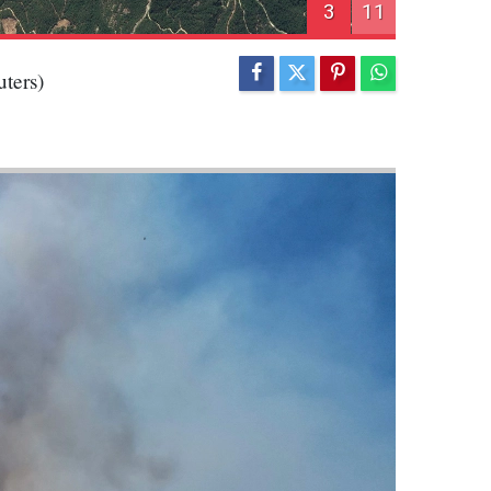
3
11
ters)