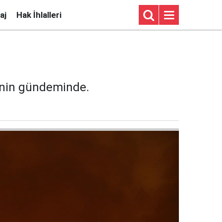
aj
Hak İhlalleri
e'nin gündeminde.