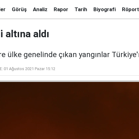
ler
Görüş
Analiz
Rapor
Tarih
Biyografi
Röport
 altına aldı
e ülke genelinde çıkan yangınlar Türkiy
E:
01 Ağustos 2021 Pazar 15:12