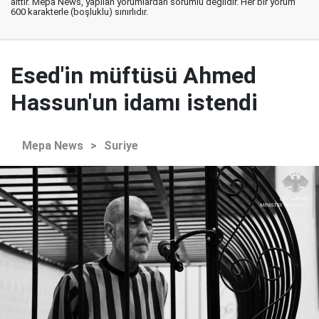
aittir. Mepa News, yapılan yorumlardan sorumlu değildir. Her bir yorum
600 karakterle (boşluklu) sınırlıdır.
Esed'in müftüsü Ahmed
Hassun'un idamı istendi
Mepa News
>
Suriye