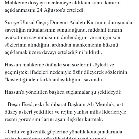
Mahkeme dosyayı incelemeye aldıktan sonra kararın
açıklanmasını 24 Ağustos'a erteledi.
Suriye Ulusal Geçiş Dönemi Adaleti Kurumu, duruşmada
savcılığın mütalaasının sunulduğunu, müdahil tarafın
avukatının savunmasının dinlendiğini ve sanığın son
sözlerinin alındığını, ardından mahkemenin hükmü
açıklamak üzere davayı ertelediğini bildirdi.
Hassun mahkeme önünde son sözlerini söyledi ve
geçmişteki ifadeleri nedeniyle özür dileyerek sözlerinin
"kastettiğinden farklı anlaşıldığını" savundu.
Hassun'a yöneltilen başlıca suçlamalar şu şekildeydi:
- Beşar Esed, eski İstihbarat Başkanı Ali Memluk, üst
düzey askeri yetkililer ve rejim yanlısı milis liderleriyle
resmi görev sınırlarını aşan ilişkiler kurmak.
- Ordu ve güvenlik güçlerine yönelik konuşmalarında
rejim karşıtlarına yönelik şiddeti teşvik etmek.