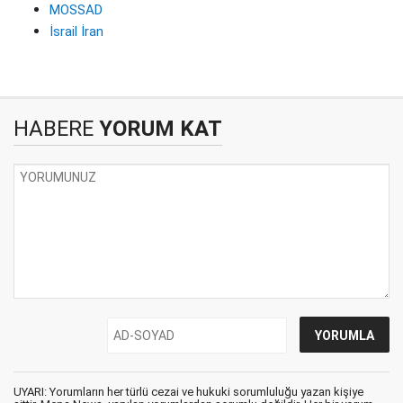
MOSSAD
İsrail İran
HABERE
YORUM KAT
UYARI: Yorumların her türlü cezai ve hukuki sorumluluğu yazan kişiye