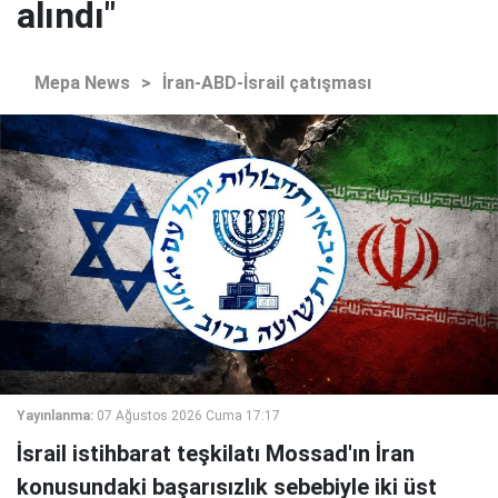
alındı"
Mepa News
>
İran-ABD-İsrail çatışması
Yayınlanma:
07 Ağustos 2026 Cuma 17:17
İsrail istihbarat teşkilatı Mossad'ın İran
konusundaki başarısızlık sebebiyle iki üst