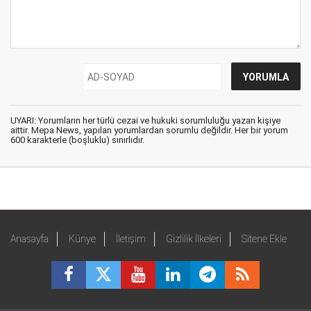
UYARI: Yorumların her türlü cezai ve hukuki sorumluluğu yazan kişiye
aittir. Mepa News, yapılan yorumlardan sorumlu değildir. Her bir yorum
600 karakterle (boşluklu) sınırlıdır.
Anasayfa
Künye
İletişim
Gizlilik İlkeleri
Sitene Ekle