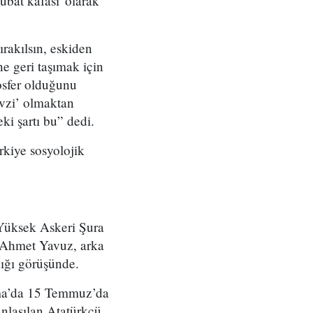
bat kafası' olarak
ırakılsın, eskiden
e geri taşımak için
mosfer olduğunu
evzi’ olmaktan
i şartı bu” dedi.
rkiye sosyolojik
Yüksek Askeri Şura
l Ahmet Yavuz, arka
dığı görüşünde.
rma’da 15 Temmuz’da
anlaşılan Atatürkçü