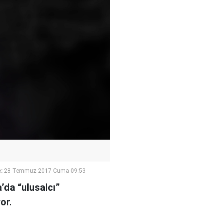
:
28 Temmuz 2017 Cuma 09:53
’da “ulusalcı”
or.