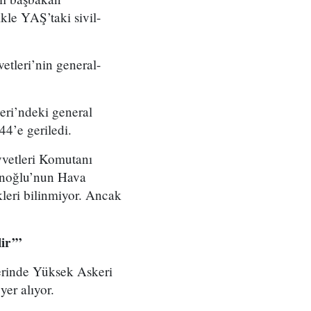
ikle YAŞ’taki sivil-
etleri’nin general-
eri’ndeki general
44’e geriledi.
vetleri Komutanı
anoğlu’nun Hava
leri bilinmiyor. Ancak
ir’”
lerinde Yüksek Askeri
yer alıyor.