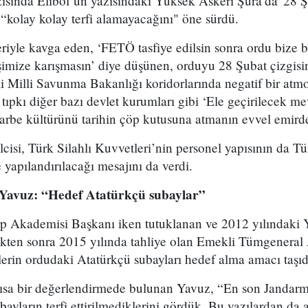
ısında Elibol’un yazısındaki Yüksek Askeri Şura’da '28 Şu
 “kolay kolay terfi alamayacağını" öne sürdü.
eriyle kavga eden, ‘FETÖ tasfiye edilsin sonra ordu bize b
şimize karışmasın’ diye düşünen, orduyu 28 Şubat çizgisin
gili Milli Savunma Bakanlığı koridorlarında negatif bir at
 tıpkı diğer bazı devlet kurumları gibi ‘Ele geçirilecek m
rbe kültürünü tarihin çöp kutusuna atmanın evvel emirdek
isi, Türk Silahlı Kuvvetleri’nin personel yapısının da Tü
 yapılandırılacağı mesajını da verdi.
Yavuz: “Hedef Atatürkçü subaylar”
p Akademisi Başkanı iken tutuklanan ve 2012 yılındaki 
ldikten sonra 2015 yılında tahliye olan Emekli Tümgenera
lerin ordudaki Atatürkçü subayları hedef alma amacı taşı
kısa bir değerlendirmede bulunan Yavuz, “En son Janda
bayların terfi ettirilmediklerini gördük. Bu yazılardan da 