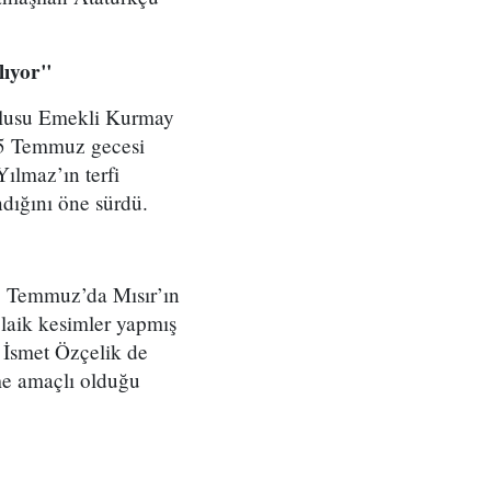
lıyor"
uklusu Emekli Kurmay
 15 Temmuz gecesi
ılmaz’ın terfi
dığını öne sürdü.
8 Temmuz’da Mısır’ın
laik kesimler yapmış
i İsmet Özçelik de
me amaçlı olduğu