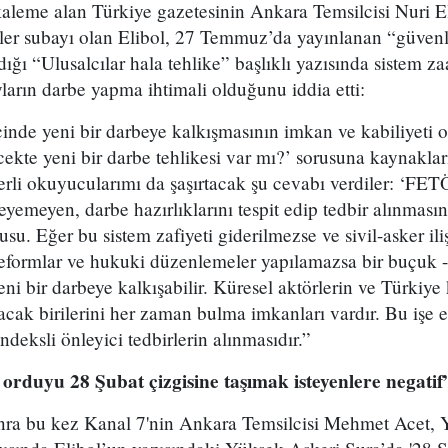
aleme alan Türkiye gazetesinin Ankara Temsilcisi Nuri El
tler subayı olan Elibol, 27 Temmuz’da yayınlanan “güven
ğı “Ulusalcılar hala tehlike” başlıklı yazısında sistem za
yların darbe yapma ihtimali olduğunu iddia etti:
de yeni bir darbeye kalkışmasının imkan ve kabiliyeti or
cekte yeni bir darbe tehlikesi var mı?’ sorusuna kaynakl
eğerli okuyucularımı da şaşırtacak şu cevabı verdiler: ‘FE
eyemeyen, darbe hazırlıklarını tespit edip tedbir alınması
usu. Eğer bu sistem zafiyeti giderilmezse ve sivil-asker iliş
eformlar ve hukuki düzenlemeler yapılamazsa bir buçuk - 
ni bir darbeye kalkışabilir. Küresel aktörlerin ve Türkiye 
racak birilerini her zaman bulma imkanları vardır. Bu işe
endeksli önleyici tedbirlerin alınmasıdır.”
duyu 28 Şubat çizgisine taşımak isteyenlere negatif
nra bu kez Kanal 7'nin Ankara Temsilcisi Mehmet Acet, 