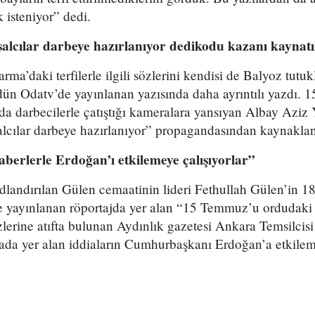
 isteniyor” dedi.
alcılar darbeye hazırlanıyor dedikodu kazanı kaynatı
a’daki terfilerle ilgili sözlerini kendisi de Balyoz tut
ün Odatv’de yayınlanan yazısında daha ayrıntılı yazdı.
 darbecilerle çatıştığı kameralara yansıyan Albay Aziz Y
alcılar darbeye hazırlanıyor” propagandasından kaynaklan
aberlerle Erdoğan’ı etkilemeye çalışıyorlar”
andırılan Gülen cemaatinin lideri Fethullah Gülen’in 1
 yayınlanan röportajda yer alan “15 Temmuz’u ordudaki 
özlerine atıfta bulunan Aydınlık gazetesi Ankara Temsilcis
da yer alan iddiaların Cumhurbaşkanı Erdoğan’a etkile