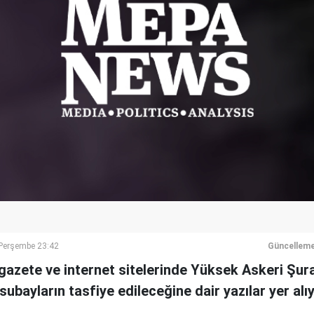
erşembe 23:42
Güncelleme
azete ve internet sitelerinde Yüksek Askeri Şura
subayların tasfiye edileceğine dair yazılar yer alıy