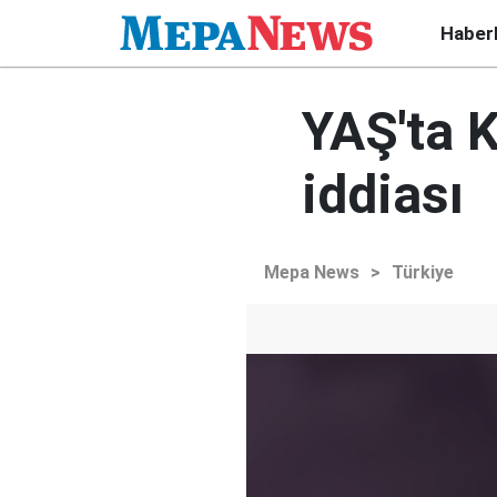
Haber
YAŞ'ta K
iddiası
Mepa News
>
Türkiye