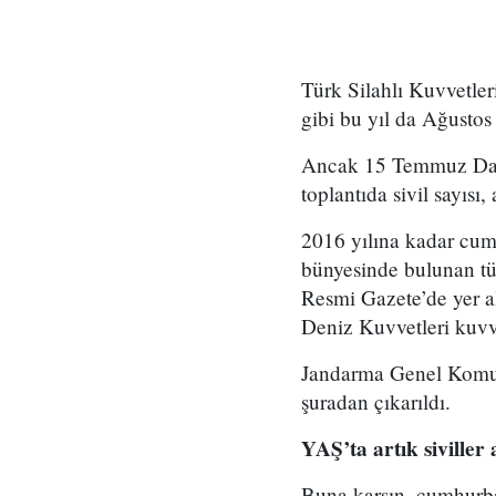
Türk Silahlı Kuvvetle
gibi bu yıl da Ağustos
Ancak 15 Temmuz Darbe
toplantıda sivil sayısı
2016 yılına kadar cum
bünyesinde bulunan t
Resmi Gazete’de yer 
Deniz Kuvvetleri kuvve
Jandarma Genel Komuta
şuradan çıkarıldı.
YAŞ’ta artık siviller 
Buna karşın, cumhurba