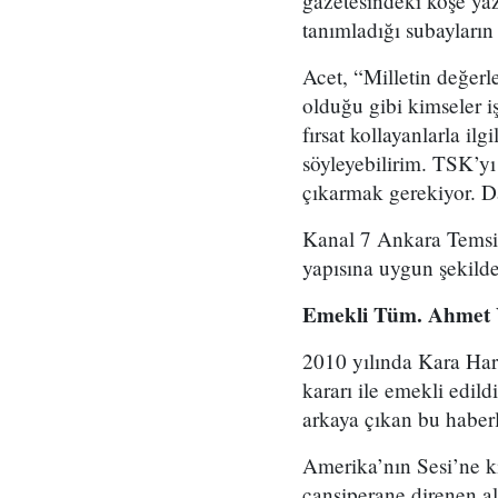
gazetesindeki köşe yaz
tanımladığı subayların
Acet, “Milletin değerl
olduğu gibi kimseler i
fırsat kollayanlarla il
söyleyebilirim. TSK’yı
çıkarmak gerekiyor. Da
Kanal 7 Ankara Temsilc
yapısına uygun şekilde
Emekli Tüm. Ahmet 
2010 yılında Kara Har
kararı ile emekli edi
arkaya çıkan bu haber
Amerika’nın Sesi’ne 
cansiperane direnen al