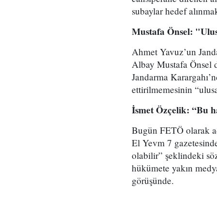
subaylar hedef alınmak
Mustafa Önsel: "Ulus
Ahmet Yavuz’un Jandarm
Albay Mustafa Önsel d
Jandarma Karargahı’nda
ettirilmemesinin “ulus
İsmet Özçelik: “Bu h
Bugün FETÖ olarak adl
El Yevm 7 gazetesinde
olabilir” şeklindeki s
hükümete yakın medya
görüşünde.