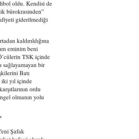
ibol oldu. Kendisi de
lik bürokrasinden”
afiyeti giderilmediği
tadan kaldırıldığına
arım eminim beni
TÖ’cülerin TSK içinde
nı sağlayamayan bir
kilerini Batı
iki yıl içinde
karşıtlarının ordu
 engel olmanın yolu
”
Yeni Şafak