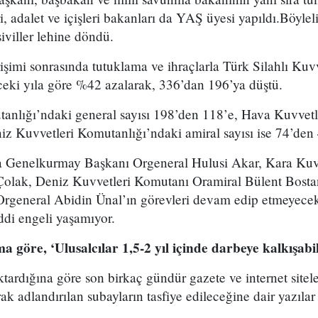
eri, adalet ve içişleri bakanları da YAŞ üyesi yapıldı.Böylel
iviller lehine döndü.
imi sonrasında tutuklama ve ihraçlarla Türk Silahlı Kuvv
nceki yıla göre %42 azalarak, 336’dan 196’ya düştü.
anlığı’ndaki general sayısı 198’den 118’e, Hava Kuvvetl
niz Kuvvetleri Komutanlığı’ndaki amiral sayısı ise 74’den 
a Genelkurmay Başkanı Orgeneral Hulusi Akar, Kara Kuv
 Çolak, Deniz Kuvvetleri Komutanı Oramiral Bülent Bost
rgeneral Abidin Ünal’ın görevleri devam edip etmeyecek
ddi engeli yaşamıyor.
a göre, ‘Ulusalcılar 1,5-2 yıl içinde darbeye kalkışabil
tardığına göre son birkaç gündür gazete ve internet site
ak adlandırılan subayların tasfiye edileceğine dair yazılar 