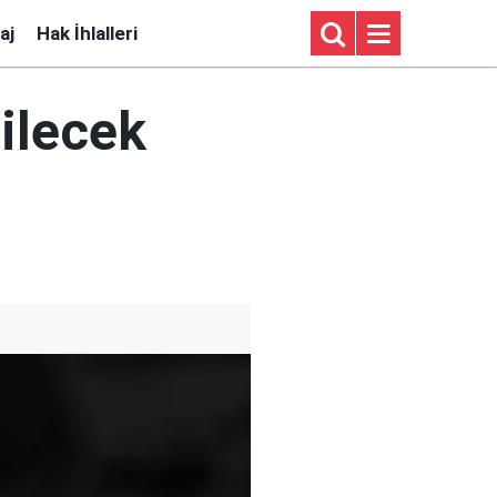
aj
Hak İhlalleri
dilecek