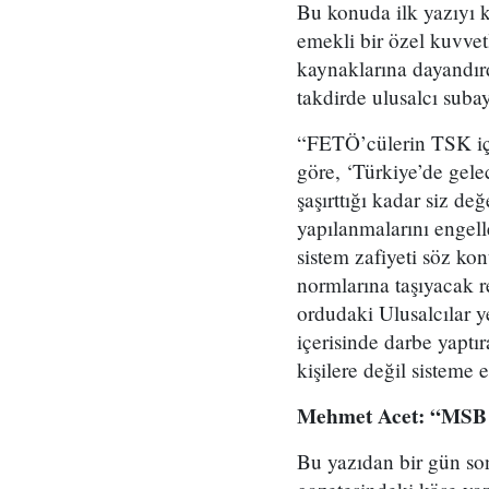
Bu konuda ilk yazıyı k
emekli bir özel kuvve
kaynaklarına dayandırdı
takdirde ulusalcı suba
“FETÖ’cülerin TSK için
göre, ‘Türkiye’de gele
şaşırttığı kadar siz d
yapılanmalarını engell
sistem zafiyeti söz kon
normlarına taşıyacak r
ordudaki Ulusalcılar ye
içerisinde darbe yaptı
kişilere değil sisteme 
Mehmet Acet: “MSB or
Bu yazıdan bir gün so