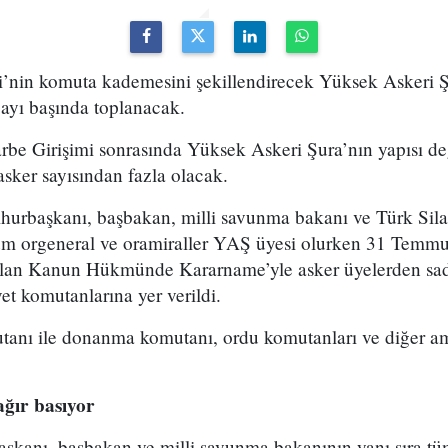
ri’nin komuta kademesini şekillendirecek Yüksek Askeri Ş
 ayı başında toplanacak.
 Girişimi sonrasında Yüksek Askeri Şura’nın yapısı deği
, asker sayısından fazla olacak.
hurbaşkanı, başbakan, milli savunma bakanı ve Türk Sila
üm orgeneral ve oramiraller YAŞ üyesi olurken 31 Temm
alan Kanun Hükmünde Kararname’yle asker üyelerden sa
t komutanlarına yer verildi.
nı ile donanma komutanı, ordu komutanları ve diğer ami
ağır basıyor
şkanı, başbakan ve milli savunma bakanının yanı sıra t