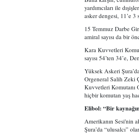
yardımcıları ile dışişl
asker dengesi, 11’e 3 s
15 Temmuz Darbe Giriş
amiral sayısı da bir ö
Kara Kuvvetleri Komut
sayısı 54’ten 34’e, De
Yüksek Askeri Şura’d
Orgeneral Salih Zeki
Kuvvetleri Komutanı O
hiçbir komutan yaş ha
Elibol: “Bir kaynağım
Amerikanın Sesi'nin ak
Şura’da “ulusalcı” olar