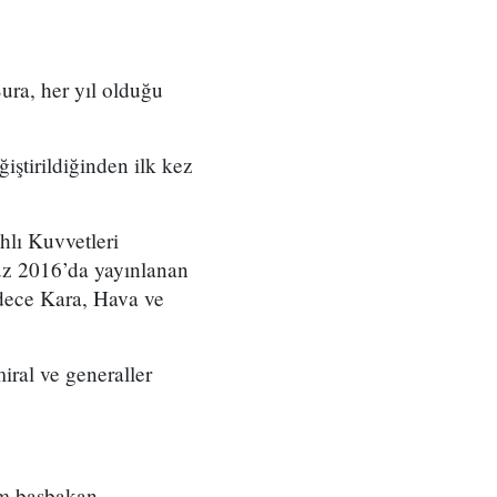
ura, her yıl olduğu
ştirildiğinden ilk kez
hlı Kuvvetleri
uz 2016’da yayınlanan
dece Kara, Hava ve
ral ve generaller
üm başbakan