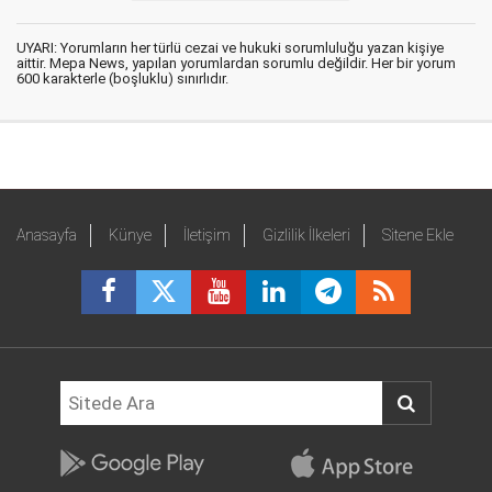
UYARI: Yorumların her türlü cezai ve hukuki sorumluluğu yazan kişiye
aittir. Mepa News, yapılan yorumlardan sorumlu değildir. Her bir yorum
600 karakterle (boşluklu) sınırlıdır.
Anasayfa
Künye
İletişim
Gizlilik İlkeleri
Sitene Ekle