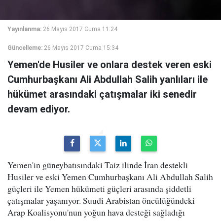
Yayınlanma:
26 Mayıs 2017 Cuma 11:24
Güncelleme:
26 Mayıs 2017 Cuma 15:34
Yemen'de Husiler ve onlara destek veren eski
Cumhurbaşkanı Ali Abdullah Salih yanlıları ile
hükümet arasındaki çatışmalar iki senedir
devam ediyor.
Yemen'in güneybatısındaki Taiz ilinde İran destekli
Husiler ve eski Yemen Cumhurbaşkanı Ali Abdullah Salih
güçleri ile Yemen hükümeti güçleri arasında şiddetli
çatışmalar yaşanıyor. Suudi Arabistan öncülüğündeki
Arap Koalisyonu'nun yoğun hava desteği sağladığı