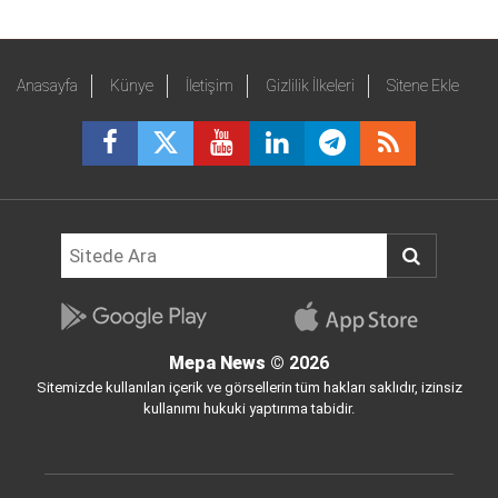
Anasayfa
Künye
İletişim
Gizlilik İlkeleri
Sitene Ekle
Mepa News
© 2026
Sitemizde kullanılan içerik ve görsellerin tüm hakları saklıdır, izinsiz
kullanımı hukuki yaptırıma tabidir.