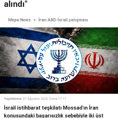
alındı"
Mepa News
>
İran-ABD-İsrail çatışması
Yayınlanma:
07 Ağustos 2026 Cuma 17:17
İsrail istihbarat teşkilatı Mossad'ın İran
konusundaki başarısızlık sebebiyle iki üst