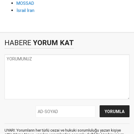
MOSSAD
İsrail İran
HABERE
YORUM KAT
UYARI: Yorumların her türlü cezai ve hukuki sorumluluğu yazan kişiye