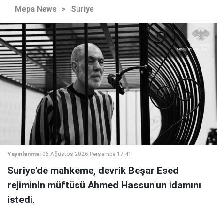
Mepa News
>
Suriye
Yayınlanma:
06 Ağustos 2026 Perşembe 17:41
Suriye'de mahkeme, devrik Beşar Esed
rejiminin müftüsü Ahmed Hassun'un idamını
istedi.