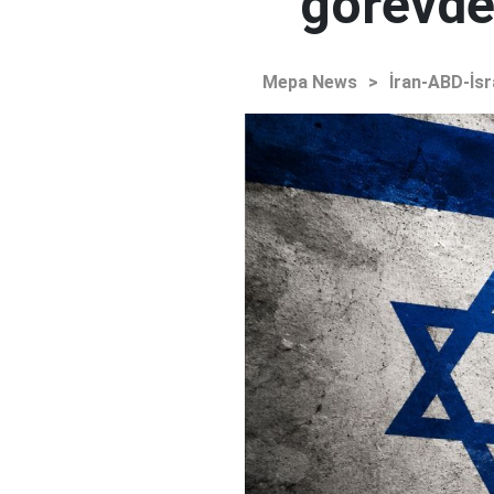
görevden
Mepa News
>
İran-ABD-İsr