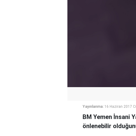
Yayınlanma:
16 Haziran 2017 
BM Yemen İnsani Ya
önlenebilir olduğunu