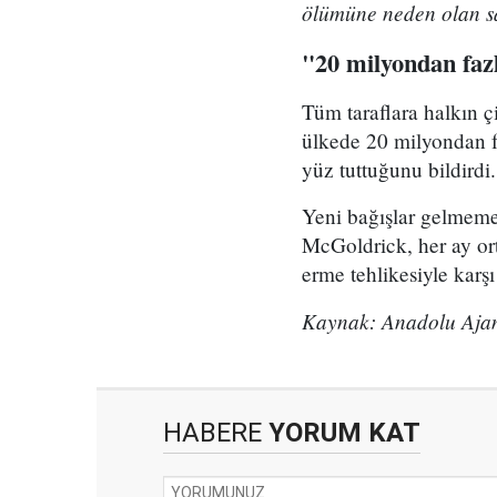
ölümüne neden olan sa
"20 milyondan faz
Tüm taraflara halkın 
ülkede 20 milyondan f
yüz tuttuğunu bildirdi.
Yeni bağışlar gelmeme
McGoldrick, her ay ort
erme tehlikesiyle karşı
Kaynak: Anadolu Ajan
HABERE
YORUM KAT