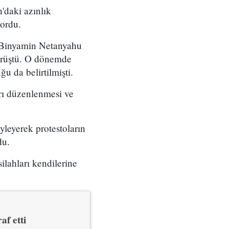
'daki azınlık
yordu.
ı Binyamin Netanyahu
örüştü. O dönemde
u da belirtilmişti.
arı düzenlenmesi ve
yleyerek protestoların
du.
ilahları kendilerine
af etti