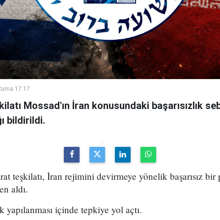
Cuma 17:17
şkilatı Mossad'ın İran konusundaki başarısızlık se
bildirildi.
arat teşkilatı, İran rejimini devirmeye yönelik başarısız bir
en aldı.
k yapılanması içinde tepkiye yol açtı.