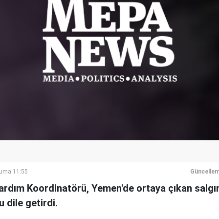
Cuma 11:55
Güncellem
rdım Koordinatörü, Yemen'de ortaya çıkan salgı
 dile getirdi.