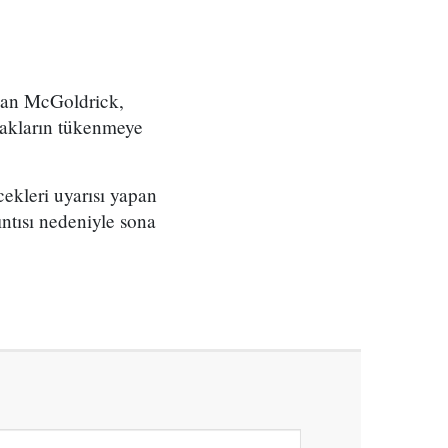
apan McGoldrick,
nakların tükenmeye
ekleri uyarısı yapan
ntısı nedeniyle sona