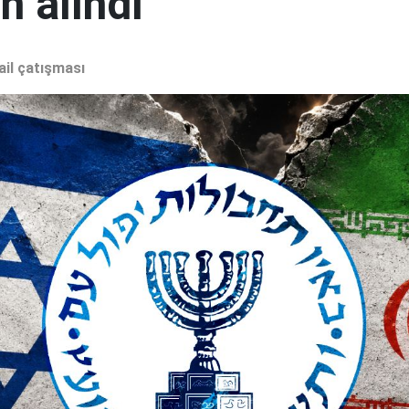
 alındı"
ail çatışması