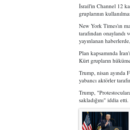
İsrail'in Channel 12 k
gruplarının kullanılma
New York Times'ın mar
tarafından onaylandı
yayınlanan haberlerde,
Plan kapsamında İran'ı
Kürt grupların hükümet
Trump, nisan ayında Fo
yabancı aktörler taraf
Trump, "Protestoculara
sakladığını" iddia etti.