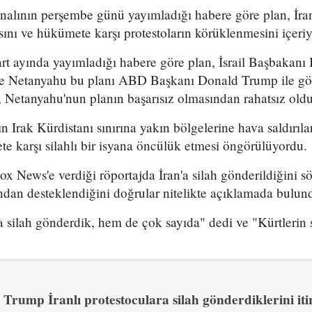
analının perşembe günü yayımladığı habere göre plan, İran
sını ve hükümete karşı protestoların körüklenmesini içeri
t ayında yayımladığı habere göre plan, İsrail Başbakan
 ve Netanyahu bu planı ABD Başkanı Donald Trump ile g
 Netanyahu'nun planın başarısız olmasından rahatsız olduğ
n Irak Kürdistanı sınırına yakın bölgelerine hava saldırıl
e karşı silahlı bir isyana öncülük etmesi öngörülüyordu.
x News'e verdiği röportajda İran'a silah gönderildiğini sö
ından desteklendiğini doğrular nitelikte açıklamada bulun
 silah gönderdik, hem de çok sayıda" dedi ve "Kürtlerin s
Trump İranlı protestoculara silah gönderdiklerini itir