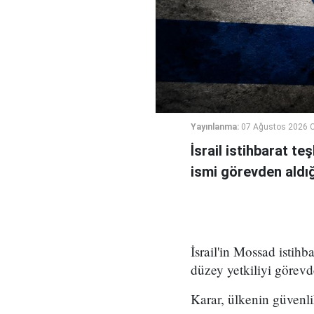
Yayınlanma:
07 Ağustos 2026 
İsrail istihbarat te
ismi görevden aldığı 
İsrail'in Mossad istihb
düzey yetkiliyi görevd
Karar, ülkenin güvenli