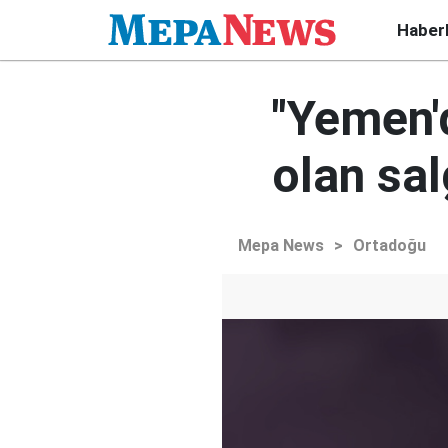
Haber
"Yemen'
olan sal
Mepa News
>
Ortadoğu