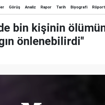
ler
Görüş
Analiz
Rapor
Tarih
Biyografi
Röport
de bin kişinin ölümü
gın önlenebilirdi"