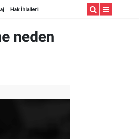
aj
Hak İhlalleri
ne neden