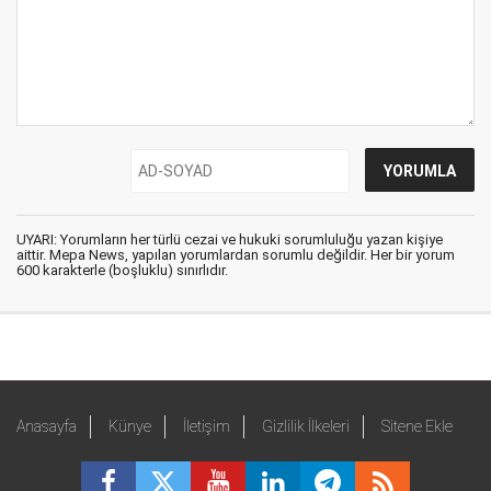
UYARI: Yorumların her türlü cezai ve hukuki sorumluluğu yazan kişiye
aittir. Mepa News, yapılan yorumlardan sorumlu değildir. Her bir yorum
600 karakterle (boşluklu) sınırlıdır.
Anasayfa
Künye
İletişim
Gizlilik İlkeleri
Sitene Ekle