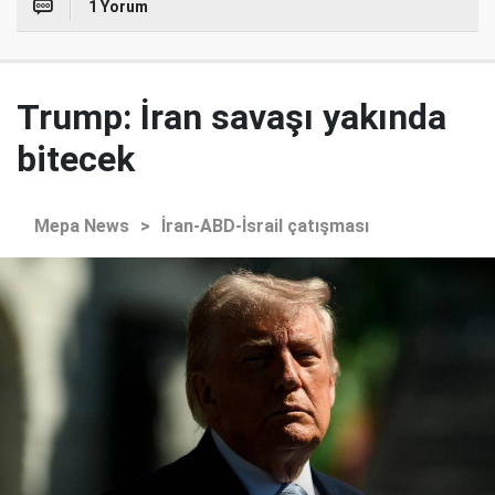
1 Yorum
Trump: İran savaşı yakında
bitecek
Mepa News
>
İran-ABD-İsrail çatışması