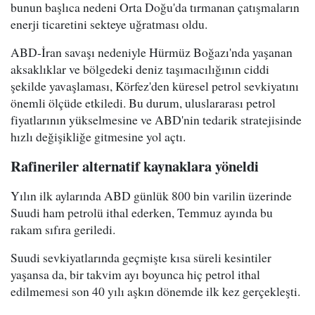
bunun başlıca nedeni Orta Doğu'da tırmanan çatışmaların
enerji ticaretini sekteye uğratması oldu.
ABD-İran savaşı nedeniyle Hürmüz Boğazı'nda yaşanan
aksaklıklar ve bölgedeki deniz taşımacılığının ciddi
şekilde yavaşlaması, Körfez'den küresel petrol sevkiyatını
önemli ölçüde etkiledi. Bu durum, uluslararası petrol
fiyatlarının yükselmesine ve ABD'nin tedarik stratejisinde
hızlı değişikliğe gitmesine yol açtı.
Rafineriler alternatif kaynaklara yöneldi
Yılın ilk aylarında ABD günlük 800 bin varilin üzerinde
Suudi ham petrolü ithal ederken, Temmuz ayında bu
rakam sıfıra geriledi.
Suudi sevkiyatlarında geçmişte kısa süreli kesintiler
yaşansa da, bir takvim ayı boyunca hiç petrol ithal
edilmemesi son 40 yılı aşkın dönemde ilk kez gerçekleşti.