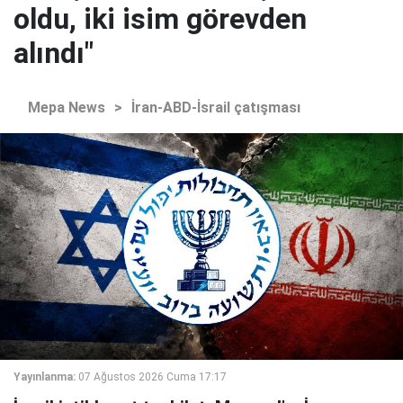
oldu, iki isim görevden
alındı"
Mepa News
>
İran-ABD-İsrail çatışması
Yayınlanma:
07 Ağustos 2026 Cuma 17:17