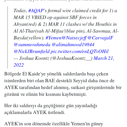
Today,
#AQAP
's formal wire claimed credit for 1) a
MAR 15 VBIED op against SBF forces in
Abyan(red) & 2) MAR 11 clashes w/ the Houthis in
Al Al-Thariyah Al-Mifaa'(blue pin), Al-Sawmaa, Al-
Bayda(yellow).
#Yemen
@Natsecjeff
@CarvajalF
@summerahmeda
@alimahmood19844
@NickJBrumfield
pic.twitter.com/enLQTvOHil
— Joshua Koontz (@JoshuaKoontz__)
March 21,
2022
Bölgede El Kaide'ye yönelik saldırılarda başı çeken
isimlerden biri olan BAE destekli Seyyid daha önce de
AYEK tarafından hedef alınmış, suikast girişimlerinde bir
gözünü ve elinin bir kısmını kaybetmişti.
Her iki saldırıyı da geçtiğimiz gün yayınladığı
açıklamalarla AYEK üstlendi.
AYEK'in son dönemde özellikle Yemen'in güney