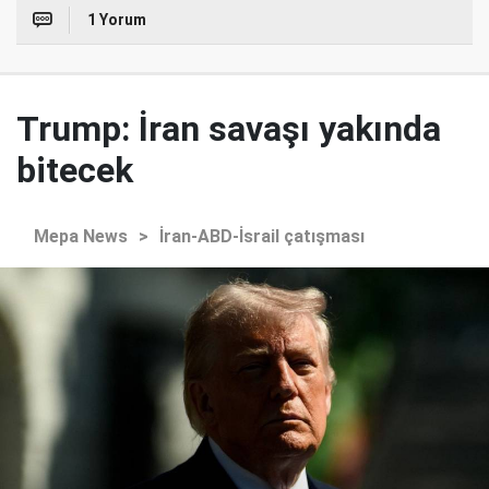
1 Yorum
Trump: İran savaşı yakında
bitecek
Mepa News
>
İran-ABD-İsrail çatışması