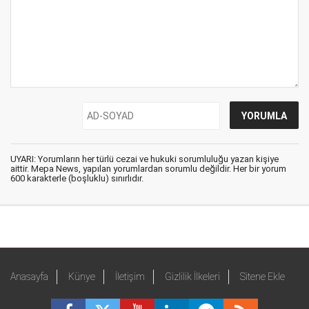
UYARI: Yorumların her türlü cezai ve hukuki sorumluluğu yazan kişiye
aittir. Mepa News, yapılan yorumlardan sorumlu değildir. Her bir yorum
600 karakterle (boşluklu) sınırlıdır.
Anasayfa
Künye
İletişim
Gizlilik İlkeleri
Sitene Ekle