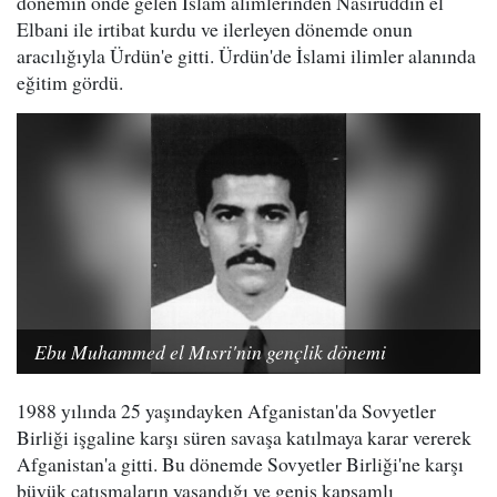
dönemin önde gelen İslam alimlerinden Nasıruddin el
Elbani ile irtibat kurdu ve ilerleyen dönemde onun
aracılığıyla Ürdün'e gitti. Ürdün'de İslami ilimler alanında
eğitim gördü.
Ebu Muhammed el Mısri'nin gençlik dönemi
1988 yılında 25 yaşındayken Afganistan'da Sovyetler
Birliği işgaline karşı süren savaşa katılmaya karar vererek
Afganistan'a gitti. Bu dönemde Sovyetler Birliği'ne karşı
büyük çatışmaların yaşandığı ve geniş kapsamlı