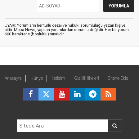
UYARI: Yorumların her türlü cezai ve hukuki sorumluluğu yazan kişiye
aittir. Mepa News, yapılan yorumlardan sorumlu değildir. Her bir yorum
600 karakterle (boşluklu) sınırlıdır.
Anasayfa
Künye
İletişim
Gizlilik İlkeleri
Sitene Ekle